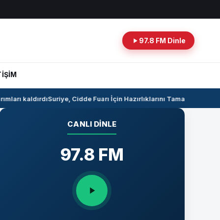
97.8 FM Dinle
TİŞİM
mları kaldırdı
Suriye, Cidde Fuarı İçin Hazırlıklarını Tamamlıyor
Suriye
CANLI DINLE
97.8 FM