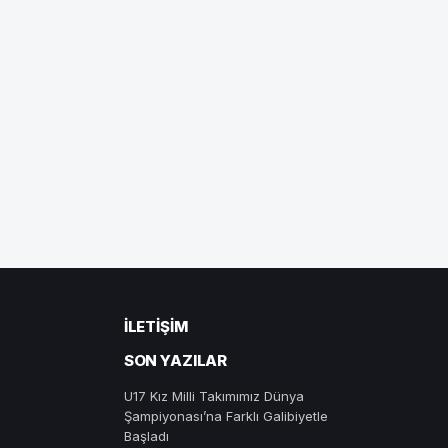
İLETIŞIM
SON YAZILAR
U17 Kız Milli Takımımız Dünya
Şampiyonası’na Farklı Galibiyetle
Başladı