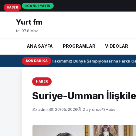
CANLI YAYIN
HABER
HABER
HABER
Yurt fm
fm 97.8 Mhz
ANA SAYFA
PROGRAMLAR
VİDEOLAR
U17 Kız Milli Takımımız Dünya Şampiyonası’na Farklı Gali
SON DAKIKA
HABER
Suriye-Umman İlişkile
✍️ admin
📅 26/05/2026
⏱ 2 ay önce
📂
Haber