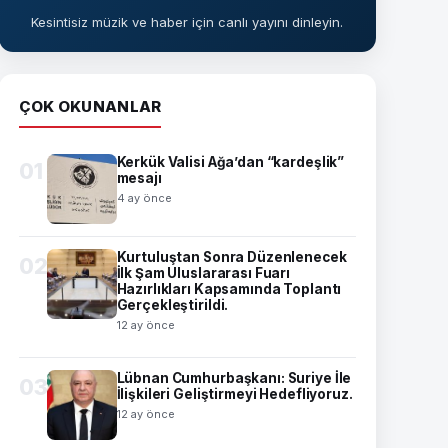
Kesintisiz müzik ve haber için canlı yayını dinleyin.
ÇOK OKUNANLAR
Kerkük Valisi Ağa’dan “kardeşlik”
01
mesajı
4 ay önce
Kurtuluştan Sonra Düzenlenecek
02
İlk Şam Uluslararası Fuarı
Hazırlıkları Kapsamında Toplantı
Gerçekleştirildi.
12 ay önce
Lübnan Cumhurbaşkanı: Suriye İle
03
İlişkileri Geliştirmeyi Hedefliyoruz.
12 ay önce