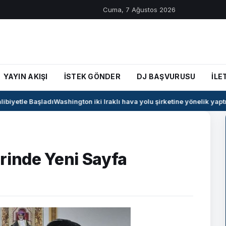
Cuma, 7 Ağustos 2026
YAYIN AKIŞI
İSTEK GÖNDER
DJ BAŞVURUSU
İLE
biyetle Başladı
Washington iki Iraklı hava yolu şirketine yönelik yaptırı
rinde Yeni Sayfa