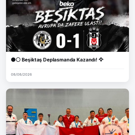
⚫⚪ Beşiktaş Deplasmanda Kazandı! 🦅
08/08/2026