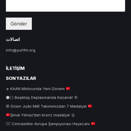
Gönder
اتصالات
info@yurtfm.org
İLETIŞIM
SON YAZILAR
✈️
KAAN Motorunda Yeni Dönem
⚫⚪ Beşiktaş Deplasmanda Kazandı! 🦅
🥋
Down Judo Millî Takımımızdan 7 Madalya!
Şimal Yılmaz’dan bronz madalya!
🥉
🤸‍♂️
Cimnastikte Avrupa Şampiyonası Heyecanı