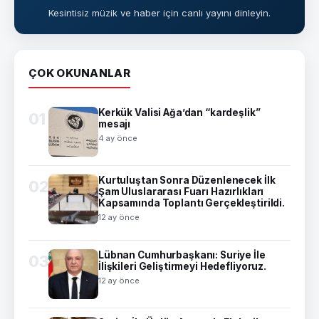
Kesintisiz müzik ve haber için canlı yayını dinleyin.
ÇOK OKUNANLAR
Kerkük Valisi Ağa’dan “kardeşlik”
01
mesajı
4 ay önce
Kurtuluştan Sonra Düzenlenecek İlk
02
Şam Uluslararası Fuarı Hazırlıkları
Kapsamında Toplantı Gerçekleştirildi.
12 ay önce
Lübnan Cumhurbaşkanı: Suriye İle
03
İlişkileri Geliştirmeyi Hedefliyoruz.
12 ay önce