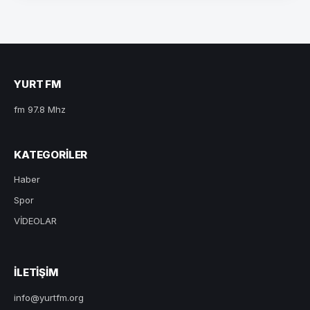
YURT FM
fm 97.8 Mhz
KATEGORILER
Haber
Spor
VİDEOLAR
ILETIŞIM
info@yurtfm.org