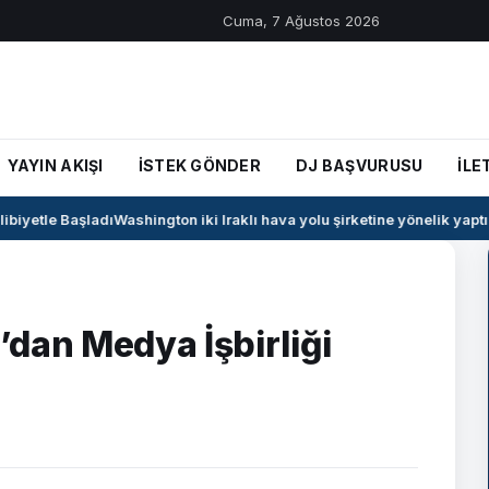
Cuma, 7 Ağustos 2026
YAYIN AKIŞI
İSTEK GÖNDER
DJ BAŞVURUSU
İLE
iyetle Başladı
Washington iki Iraklı hava yolu şirketine yönelik yaptırı
dan Medya İşbirliği