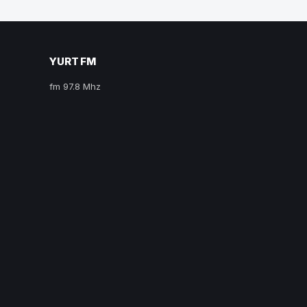
YURT FM
fm 97.8 Mhz