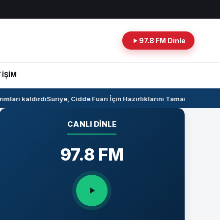
97.8 FM Dinle
TİŞİM
mları kaldırdı
Suriye, Cidde Fuarı İçin Hazırlıklarını Tamamlıyor
Suriye 
CANLI DINLE
97.8 FM