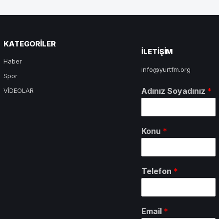
KATEGORILER
ILETIŞIM
Haber
info@yurtfm.org
Spor
Adınız Soyadınız
*
VİDEOLAR
Konu
*
Telefon
*
Email
*