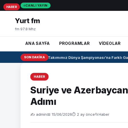
CANLI YAYIN
HABER
HABER
HABER
Yurt fm
fm 97.8 Mhz
ANA SAYFA
PROGRAMLAR
VİDEOLAR
U17 Kız Milli Takımımız Dünya Şampiyonası’na Farklı Galib
SON DAKIKA
HABER
Suriye ve Azerbaycan’
Adımı
✍️ admin
📅 15/06/2026
⏱ 2 ay önce
📂
Haber