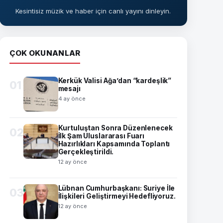
Kesintisiz müzik ve haber için canlı yayını dinleyin.
ÇOK OKUNANLAR
Kerkük Valisi Ağa’dan “kardeşlik”
01
mesajı
4 ay önce
Kurtuluştan Sonra Düzenlenecek
02
İlk Şam Uluslararası Fuarı
Hazırlıkları Kapsamında Toplantı
Gerçekleştirildi.
12 ay önce
Lübnan Cumhurbaşkanı: Suriye İle
03
İlişkileri Geliştirmeyi Hedefliyoruz.
12 ay önce