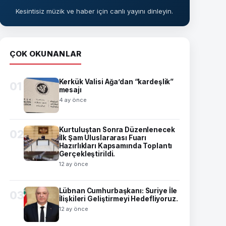
Kesintisiz müzik ve haber için canlı yayını dinleyin.
ÇOK OKUNANLAR
Kerkük Valisi Ağa’dan “kardeşlik”
01
mesajı
4 ay önce
Kurtuluştan Sonra Düzenlenecek
02
İlk Şam Uluslararası Fuarı
Hazırlıkları Kapsamında Toplantı
Gerçekleştirildi.
12 ay önce
Lübnan Cumhurbaşkanı: Suriye İle
03
İlişkileri Geliştirmeyi Hedefliyoruz.
12 ay önce