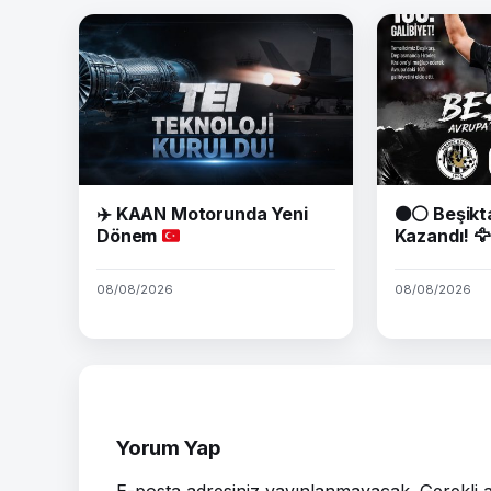
✈️
KAAN Motorunda Yeni
⚫⚪ Beşikt
Dönem
Kazandı! 🦅
08/08/2026
08/08/2026
Yorum Yap
E-posta adresiniz yayınlanmayacak.
Gerekli 