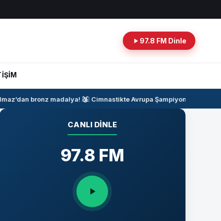
97.8 FM Dinle
TİŞİM
maz’dan bronz madalya!
🥉
🤸‍♂️
Cimnastikte Avrupa Şampiyonası Heyecan
CANLI DINLE
97.8 FM