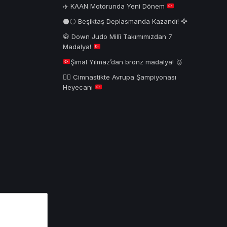
✈️
KAAN Motorunda Yeni Dönem
⚫⚪ Beşiktaş Deplasmanda Kazandı! 🦅
🥋
Down Judo Millî Takımımızdan 7
Madalya!
Şimal Yılmaz’dan bronz madalya!
🥉
🤸‍♂️
Cimnastikte Avrupa Şampiyonası
Heyecanı