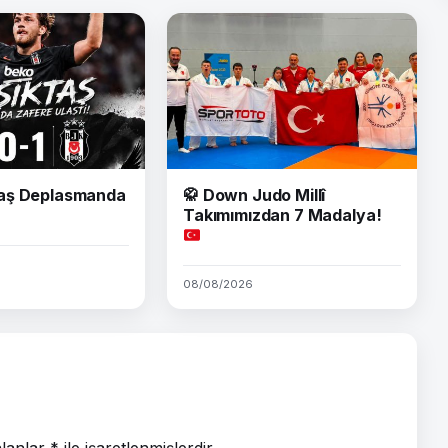
aş Deplasmanda
🥋
Down Judo Millî
Takımımızdan 7 Madalya!
08/08/2026
alanlar
*
ile işaretlenmişlerdir