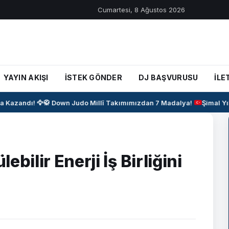
Cumartesi, 8 Ağustos 2026
YAYIN AKIŞI
İSTEK GÖNDER
DJ BAŞVURUSU
İLE
azandı! 🦅
🥋
Down Judo Millî Takımımızdan 7 Madalya!
Şimal Yıl
bilir Enerji İş Birliğini