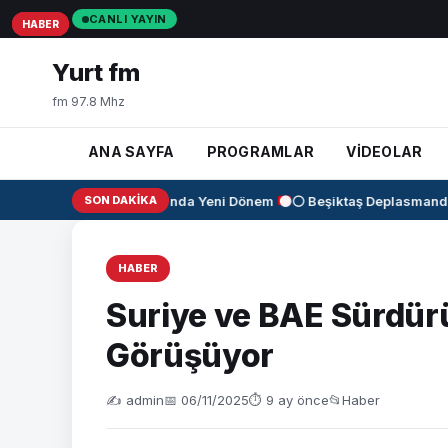
CANLI YAYIN
HABER
HABER
HABER
Yurt fm
fm 97.8 Mhz
ANA SAYFA
PROGRAMLAR
VİDEOLAR
✈️
KAAN Motorunda Yeni Dönem
SON DAKIKA
⚫⚪ Beşiktaş Deplasmanda K
HABER
Suriye ve BAE Sürdürüle
Görüşüyor
✍️ admin
📅 06/11/2025
⏱ 9 ay önce
📂
Haber