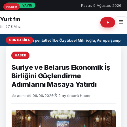
Pazar, 9 Ağustos 2026
CANLI YAYIN
HABER
HABER
HABER
Yurt fm
fm 97.8 Mhz
SON DAKIKA
Milli pentatlet İlke Özyüksel Mihrioğlu, Avrupa şampiyo
HABER
Suriye ve Belarus Ekonomik İş
Birliğini Güçlendirme
Adımlarını Masaya Yatırdı
✍️ admin
📅 06/06/2026
⏱ 2 ay önce
📂
Haber