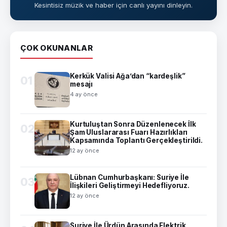
Kesintisiz müzik ve haber için canlı yayını dinleyin.
ÇOK OKUNANLAR
Kerkük Valisi Ağa’dan “kardeşlik”
01
mesajı
4 ay önce
Kurtuluştan Sonra Düzenlenecek İlk
02
Şam Uluslararası Fuarı Hazırlıkları
Kapsamında Toplantı Gerçekleştirildi.
12 ay önce
Lübnan Cumhurbaşkanı: Suriye İle
03
İlişkileri Geliştirmeyi Hedefliyoruz.
12 ay önce
Suriye İle Ürdün Arasında Elektrik