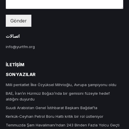
Gönder
اتصالات
info@yurtfm.org
İLETIŞIM
SON YAZILAR
Milli pentatlet İlke Özyüksel Mihrioğlu, Avrupa şampiyonu oldu
BAE, İran’ın Hürmüz Boğazı’nda bir gemisini füzeyle hedef
aldığını duyurdu
Suudi Arabistan Genel İstihbarat Başkanı Bağdat’ta
Kerkük-Ceyhan Petrol Boru Hattı kritik bir rol üstleniyor
Temmuzda Şam Havalimanı’ndan 243 Binden Fazla Yolcu Geçti