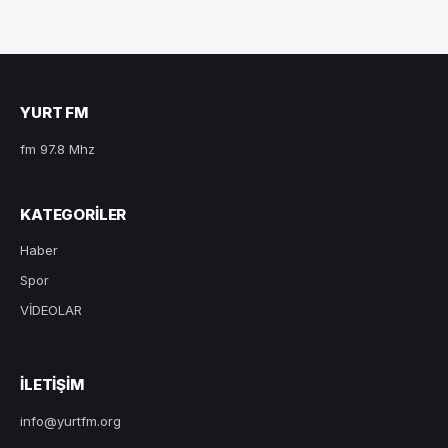
YURT FM
fm 97.8 Mhz
KATEGORILER
Haber
Spor
VİDEOLAR
ILETIŞIM
info@yurtfm.org