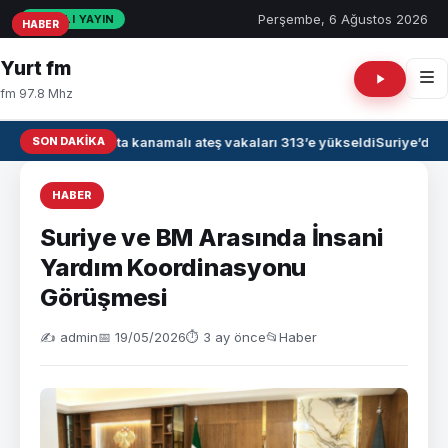
Perşembe, 6 Ağustos 2026
CANLI YAYIN
HABER
HABER
HABER
Yurt fm
fm 97.8 Mhz
SON DAKIKA
Irak’ta kanamalı ateş vakaları 313’e yükseldi
Suriye’de 
HABER
Suriye ve BM Arasında İnsani
Yardım Koordinasyonu
Görüşmesi
✍️ admin
📅 19/05/2026
⏱ 3 ay önce
📂
Haber