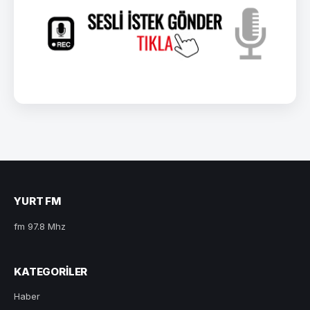
YURT FM
fm 97.8 Mhz
KATEGORILER
Haber