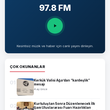
97.8 FM
Kesintisiz müzik ve haber için canlı yayını dinleyin.
ÇOK OKUNANLAR
Kerkük Valisi Ağa’dan “kardeşlik”
01
mesajı
4 ay önce
Kurtuluştan Sonra Düzenlenecek İlk
02
Şam Uluslararası Fuarı Hazırlıkları