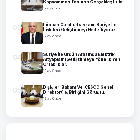
Kapsamında Toplantı Gerçekleştirildi.
12 ay önce
Lübnan Cumhurbaşkanı: Suriye İle
03
İlişkileri Geliştirmeyi Hedefliyoruz.
12 ay önce
Suriye İle Ürdün Arasında Elektrik
04
Altyapısını Geliştirmeye Yönelik Yeni
Ortaklıklar.
12 ay önce
Dışişleri Bakanı Ve ICESCO Genel
05
Direktörü İş Birliğini Görüştü.
12 ay önce