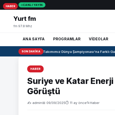
CANLI YAYIN
HABER
HABER
HABER
Yurt fm
fm 97.8 Mhz
ANA SAYFA
PROGRAMLAR
VİDEOLAR
U17 Kız Milli Takımımız Dünya Şampiyonası’na Farklı Galib
SON DAKIKA
HABER
Suriye ve Katar Enerji 
Görüştü
✍️ admin
📅 09/09/2025
⏱ 11 ay önce
📂
Haber