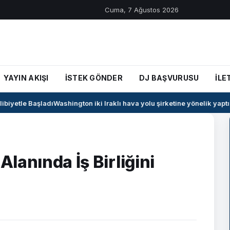
Cuma, 7 Ağustos 2026
YAYIN AKIŞI
İSTEK GÖNDER
DJ BAŞVURUSU
İLE
iyetle Başladı
Washington iki Iraklı hava yolu şirketine yönelik yaptırım
Alanında İş Birliğini