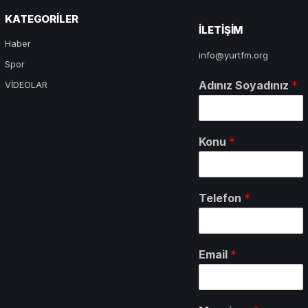
KATEGORILER
ILETIŞIM
Haber
info@yurtfm.org
Spor
Adınız Soyadınız
*
VİDEOLAR
Konu
*
Telefon
*
Email
*