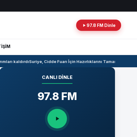
97.8 FM Dinle
TİŞİM
ları kaldırdı
Suriye, Cidde Fuarı İçin Hazırlıklarını Tamamlıyor
Suriye 
CANLI DINLE
97.8 FM