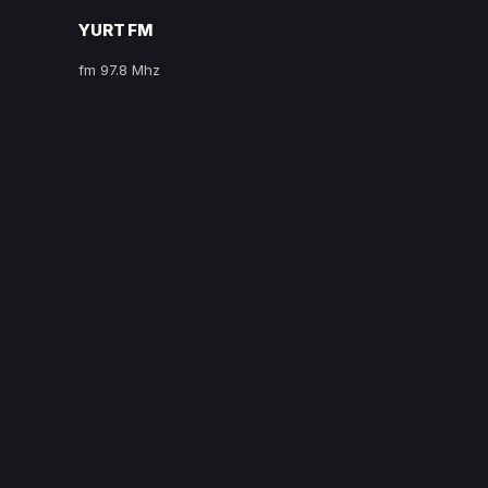
YURT FM
fm 97.8 Mhz