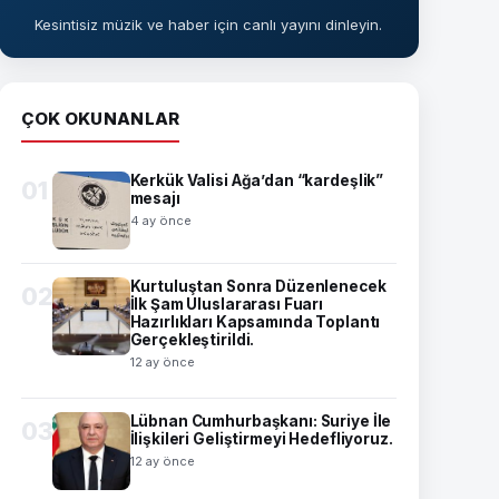
Kesintisiz müzik ve haber için canlı yayını dinleyin.
ÇOK OKUNANLAR
Kerkük Valisi Ağa’dan “kardeşlik”
01
mesajı
4 ay önce
Kurtuluştan Sonra Düzenlenecek
02
İlk Şam Uluslararası Fuarı
Hazırlıkları Kapsamında Toplantı
Gerçekleştirildi.
12 ay önce
Lübnan Cumhurbaşkanı: Suriye İle
03
İlişkileri Geliştirmeyi Hedefliyoruz.
12 ay önce