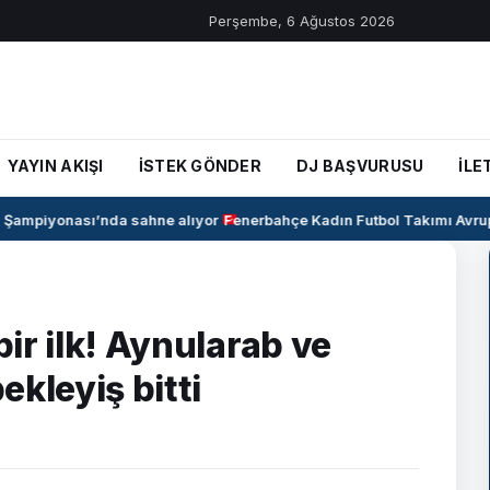
Perşembe, 6 Ağustos 2026
YAYIN AKIŞI
İSTEK GÖNDER
DJ BAŞVURUSU
İLE
Şampiyonası’nda sahne alıyor
Fenerbahçe Kadın Futbol Takımı Avrupa’y
bir ilk! Aynularab ve
kleyiş bitti