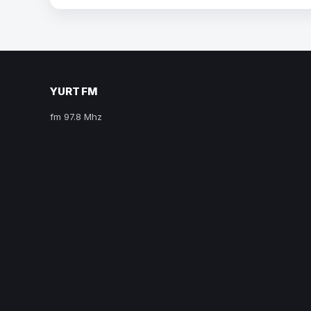
YURT FM
fm 97.8 Mhz