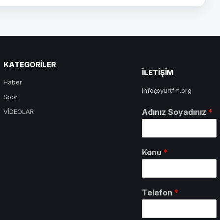
KATEGORILER
ILETIŞIM
Haber
info@yurtfm.org
Spor
Adınız Soyadınız
*
VİDEOLAR
Konu
*
Telefon
*