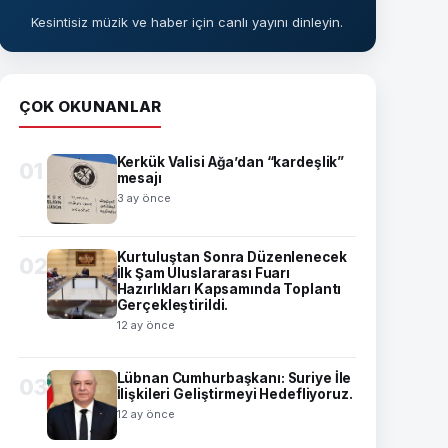
Kesintisiz müzik ve haber için canlı yayını dinleyin.
ÇOK OKUNANLAR
Kerkük Valisi Ağa’dan “kardeşlik”
01
mesajı
3 ay önce
Kurtuluştan Sonra Düzenlenecek
02
İlk Şam Uluslararası Fuarı
Hazırlıkları Kapsamında Toplantı
Gerçekleştirildi.
12 ay önce
Lübnan Cumhurbaşkanı: Suriye İle
03
İlişkileri Geliştirmeyi Hedefliyoruz.
12 ay önce