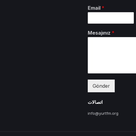
Email
*
Mesajınız
*
Gönder
اتصالات
info@yurtfm.org