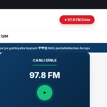
97.8 FM Dinle
TİŞİM
a galibiyetle başladı 💛💙
🎽
Milli pentatletlerden Avrupa Şampiyonas
CANLI DINLE
97.8 FM