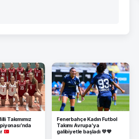
illi Takımımız
Fenerbahçe Kadın Futbol
piyonası’nda
Takımı Avrupa’ya
or
galibiyetle başladı 💛💙