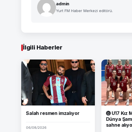
admin
Yurt FM Haber Merkezi editörü.
İlgili Haberler
Salah resmen imzalıyor
🏐
U17 Kız M
Dünya Şam
sahne alıy
06/08/2026