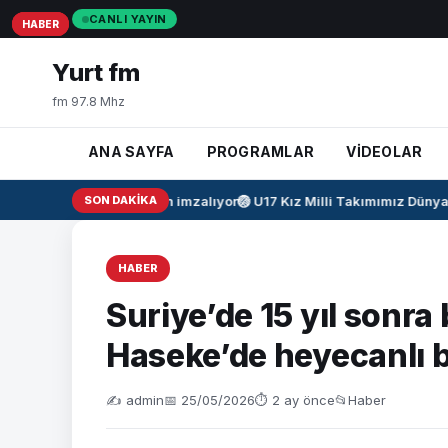
CANLI YAYIN
HABER
HABER
HABER
Yurt fm
fm 97.8 Mhz
ANA SAYFA
PROGRAMLAR
VİDEOLAR
Salah resmen imzalıyor
SON DAKIKA
🏐
U17 Kız Milli Takımımız Dünya 
HABER
Suriye’de 15 yıl sonra 
Haseke’de heyecanlı be
✍️ admin
📅 25/05/2026
⏱ 2 ay önce
📂
Haber