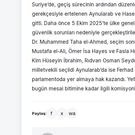
Suriye’de, geçiş sürecinin ardından düzen
gerekçesiyle ertelenen Aynularab ve Haseke
gitti. Daha önce 5 Ekim 2025’te ülke gene
güvenlik sorunları nedeniyle gerçekleştiri
Dr. Muhammed Taha el-Ahmed, seçim sonuçl
Mustafa el-Ali, Ömer İsa Hayes ve Fasla Hı
Kim Hüseyin İbrahim, Rıdvan Osman Seydo,
milletvekili seçildi Aynularab’da ise Ferha
parlamentoda yer almaya hak kazandı. Yetkil
bugün mesai bitimine kadar ilgili komisyon
f
x
wa
Paylaş: