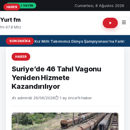
Cumartesi, 8 Ağustos 2026
CANLI YAYIN
HABER
HABER
HABER
Yurt fm
fm 97.8 Mhz
SON DAKIKA
U17 Kız Milli Takımımız Dünya Şampiyonası’na Farklı Ga
HABER
Suriye’de 46 Tahıl Vagonu
Yeniden Hizmete
Kazandırılıyor
✍️ admin
📅 26/06/2026
⏱ 1 ay önce
📂
Haber