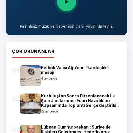
Kesintisiz müzik ve haber için canlı yayını dinleyin.
ÇOK OKUNANLAR
Kerkük Valisi Ağa’dan “kardeşlik”
01
mesajı
4 ay önce
Kurtuluştan Sonra Düzenlenecek İlk
02
Şam Uluslararası Fuarı Hazırlıkları
Kapsamında Toplantı Gerçekleştirildi.
12 ay önce
Lübnan Cumhurbaşkanı: Suriye İle
03
İlişkileri Geliştirmeyi Hedefliyoruz.