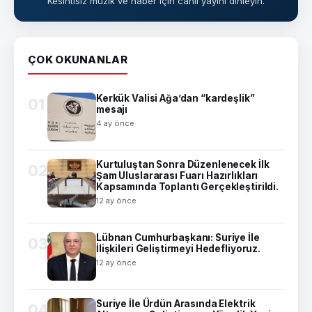
Kesintisiz müzik ve haber için canlı yayını dinleyin.
ÇOK OKUNANLAR
Kerkük Valisi Ağa’dan “kardeşlik”
01
mesajı
4 ay önce
Kurtuluştan Sonra Düzenlenecek İlk
02
Şam Uluslararası Fuarı Hazırlıkları
Kapsamında Toplantı Gerçekleştirildi.
12 ay önce
Lübnan Cumhurbaşkanı: Suriye İle
03
İlişkileri Geliştirmeyi Hedefliyoruz.
12 ay önce
Suriye İle Ürdün Arasında Elektrik
04