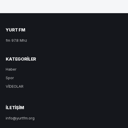
YURT FM
fm 97.8 Mhz
KATEGORILER
Haber
Spor
VİDEOLAR
ILETIŞIM
info@yurtfm.org