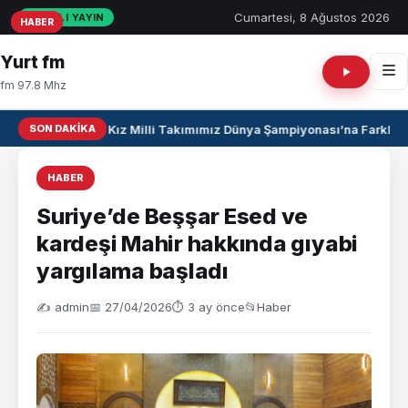
Cumartesi, 8 Ağustos 2026
CANLI YAYIN
HABER
HABER
HABER
Yurt fm
fm 97.8 Mhz
SON DAKIKA
U17 Kız Milli Takımımız Dünya Şampiyonası’na Farklı Ga
HABER
Suriye’de Beşşar Esed ve
kardeşi Mahir hakkında gıyabi
yargılama başladı
✍️ admin
📅 27/04/2026
⏱ 3 ay önce
📂
Haber