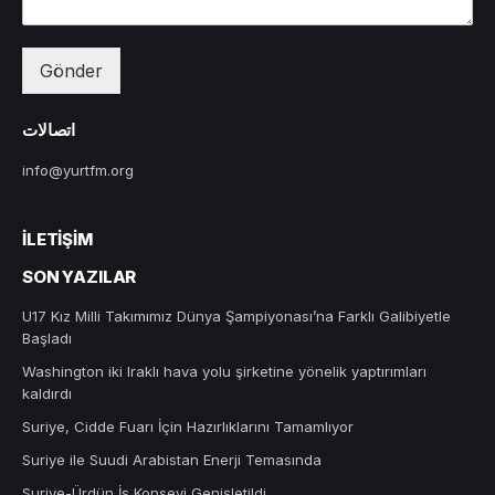
Gönder
اتصالات
info@yurtfm.org
İLETIŞIM
SON YAZILAR
U17 Kız Milli Takımımız Dünya Şampiyonası’na Farklı Galibiyetle
Başladı
Washington iki Iraklı hava yolu şirketine yönelik yaptırımları
kaldırdı
Suriye, Cidde Fuarı İçin Hazırlıklarını Tamamlıyor
Suriye ile Suudi Arabistan Enerji Temasında
Suriye-Ürdün İş Konseyi Genişletildi