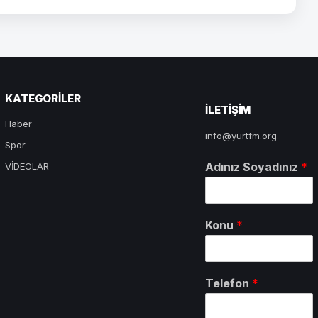
KATEGORILER
ILETIŞIM
Haber
info@yurtfm.org
Spor
Adınız Soyadınız
*
VİDEOLAR
Konu
*
Telefon
*