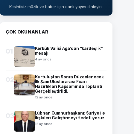
Kesintisiz müzik ve haber için canlı yayını dinleyin.
ÇOK OKUNANLAR
Kerkük Valisi Ağa’dan “kardeşlik”
01
mesajı
4 ay önce
Kurtuluştan Sonra Düzenlenecek
02
İlk Şam Uluslararası Fuarı
Hazırlıkları Kapsamında Toplantı
Gerçekleştirildi.
12 ay önce
Lübnan Cumhurbaşkanı: Suriye İle
03
İlişkileri Geliştirmeyi Hedefliyoruz.
12 ay önce