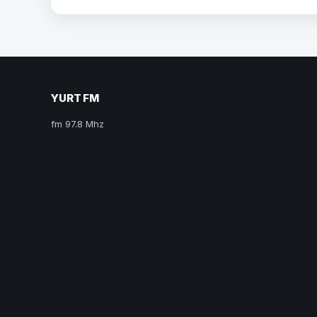
YURT FM
fm 97.8 Mhz