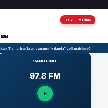
97.8 FM Dinle
TİŞİM
nı Trump, İran’la anlaşmanın “yakında” sağlanabileceğini söyledi
Sur
CANLI DINLE
97.8 FM