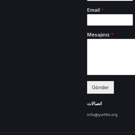
Email
*
Mesajınız
*
Gönder
اتصالات
info@yurtfm.org