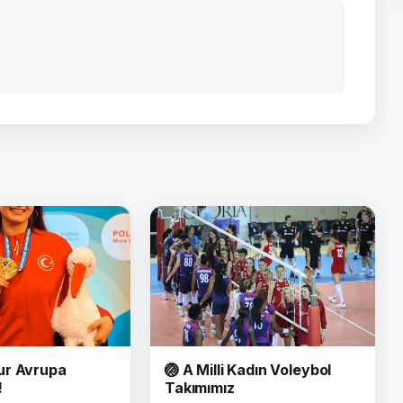
ur Avrupa
🏐 A Milli Kadın Voleybol
!
Takımımız