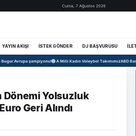
Cuma, 7 Ağustos 2026
YAYIN AKIŞI
İSTEK GÖNDER
DJ BAŞVURUSU
İLE
ugur Avrupa şampiyonu!
🏐 A Milli Kadın Voleybol Takımımız
ABD Başka
m Dönemi Yolsuzluk
Euro Geri Alındı