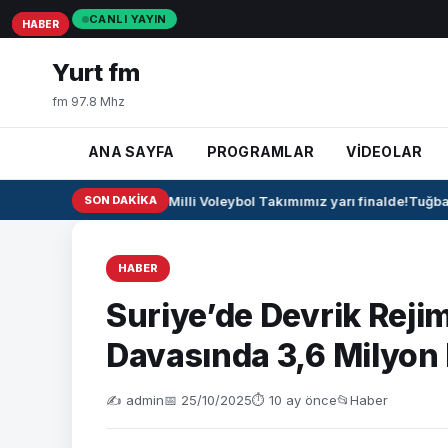
CANLI YAYIN
HABER
HABER
HABER
Yurt fm
fm 97.8 Mhz
ANA SAYFA
PROGRAMLAR
VİDEOLAR
🏐 U17 Erkek Milli Voleybol Takımımız yarı finalde!
SON DAKIKA
Tuğba B
HABER
Suriye’de Devrik Reji
Davasında 3,6 Milyon 
✍️ admin
📅 25/10/2025
⏱ 10 ay önce
📂
Haber