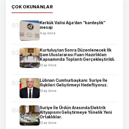
ÇOK OKUNANLAR
Kerkük Valisi Ağa’dan “kardeşlik”
01
mesajı
4 ay önce
Kurtuluştan Sonra Düzenlenecek İlk
02
Şam Uluslararası Fuarı Hazırlıkları
Kapsamında Toplantı Gerçekleştirildi.
12 ay önce
Lübnan Cumhurbaşkanı: Suriye İle
03
İlişkileri Geliştirmeyi Hedefliyoruz.
12 ay önce
Suriye İle Ürdün Arasında Elektrik
04
Altyapısını Geliştirmeye Yönelik Yeni
Ortaklıklar.
12 ay önce