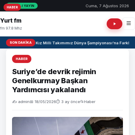
Cuma, 7 Ağustos 2026
CANLI YAYIN
HABER
HABER
HABER
Yurt fm
fm 97.8 Mhz
SON DAKIKA
U17 Kız Milli Takımımız Dünya Şampiyonası’na Farklı Ga
HABER
Suriye’de devrik rejimin
Genelkurmay Başkan
Yardımcısı yakalandı
✍️ admin
📅 18/05/2026
⏱ 3 ay önce
📂
Haber