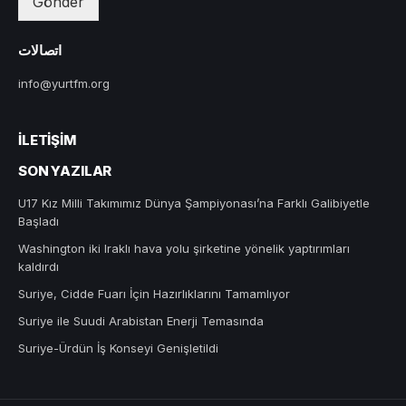
Gönder
اتصالات
info@yurtfm.org
İLETIŞIM
SON YAZILAR
U17 Kız Milli Takımımız Dünya Şampiyonası’na Farklı Galibiyetle
Başladı
Washington iki Iraklı hava yolu şirketine yönelik yaptırımları
kaldırdı
Suriye, Cidde Fuarı İçin Hazırlıklarını Tamamlıyor
Suriye ile Suudi Arabistan Enerji Temasında
Suriye-Ürdün İş Konseyi Genişletildi