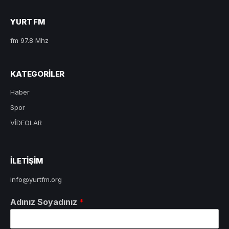
YURT FM
fm 97.8 Mhz
KATEGORILER
Haber
Spor
VİDEOLAR
ILETIŞIM
info@yurtfm.org
Adınız Soyadınız
*