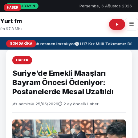
Perşembe, 6 Ağustos 2026
CANLI YAYIN
HABER
HABER
HABER
Yurt fm
fm 97.8 Mhz
SON DAKIKA
Salah resmen imzalıyor
🏐
U17 Kız Milli Takımımız Düny
HABER
Suriye’de Emekli Maaşları
Bayram Öncesi Ödeniyor:
Postanelerde Mesai Uzatıldı
✍️ admin
📅 25/05/2026
⏱ 2 ay önce
📂
Haber