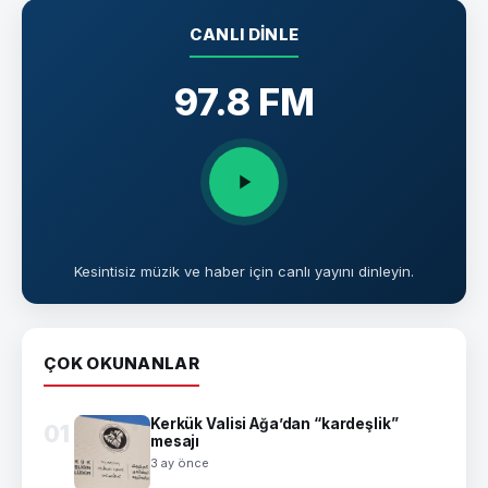
CANLI DINLE
97.8 FM
Kesintisiz müzik ve haber için canlı yayını dinleyin.
ÇOK OKUNANLAR
Kerkük Valisi Ağa’dan “kardeşlik”
01
mesajı
3 ay önce