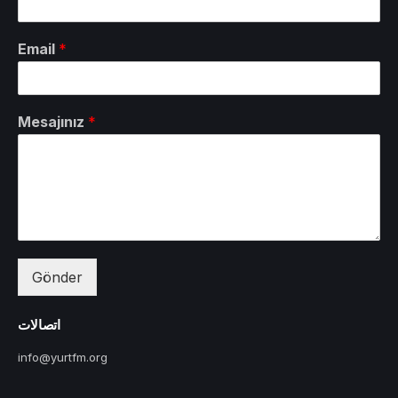
Email
*
Mesajınız
*
Gönder
اتصالات
info@yurtfm.org