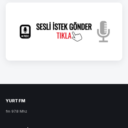
YURT FM
fm 97.8 Mhz