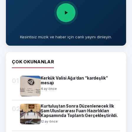
Kesintisiz müzik ve haber için canlı yayını dinleyin.
ÇOK OKUNANLAR
Kerkük Valisi Ağa’dan “kardeşlik”
01
mesajı
4 ay önce
Kurtuluştan Sonra Düzenlenecek İlk
02
Şam Uluslararası Fuarı Hazırlıkları
Kapsamında Toplantı Gerçekleştirildi.
12 ay önce