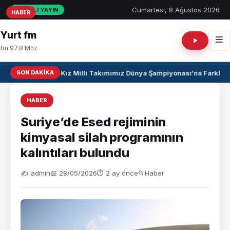
Cumartesi, 8 Ağustos 2026
CANLI YAYIN
HABER
HABER
HABER
Yurt fm
fm 97.8 Mhz
SON DAKIKA
U17 Kız Milli Takımımız Dünya Şampiyonası’na Farklı Ga
HABER
Suriye’de Esed rejiminin
kimyasal silah programının
kalıntıları bulundu
✍️ admin
📅 28/05/2026
⏱ 2 ay önce
📂
Haber