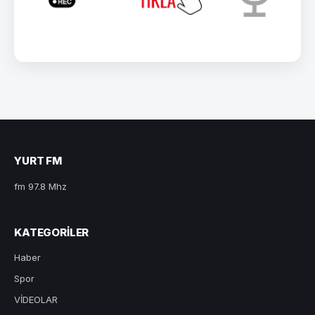
YURT FM
fm 97.8 Mhz
KATEGORILER
Haber
Spor
VİDEOLAR