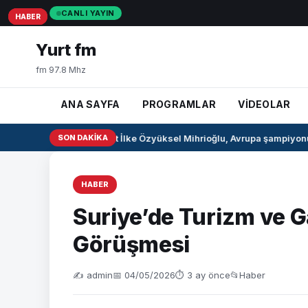
CANLI YAYIN
HABER
HABER
HABER
Yurt fm
fm 97.8 Mhz
ANA SAYFA
PROGRAMLAR
VİDEOLAR
Milli pentatlet İlke Özyüksel Mihrioğlu, Avrupa şampiyonu 
SON DAKIKA
HABER
Suriye’de Turizm ve G
Görüşmesi
✍️ admin
📅 04/05/2026
⏱ 3 ay önce
📂
Haber