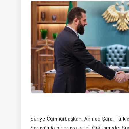
Suriye Cumhurbaşkanı Ahmed Şara, Türk iş
Sarayı’nda bir araya geldi. Görüşmede, Suri