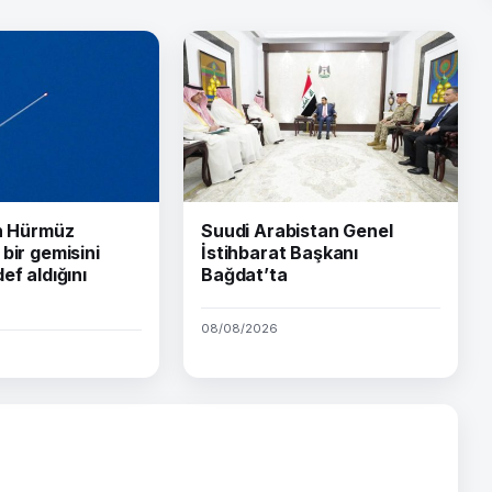
ın Hürmüz
Suudi Arabistan Genel
bir gemisini
İstihbarat Başkanı
ef aldığını
Bağdat’ta
08/08/2026