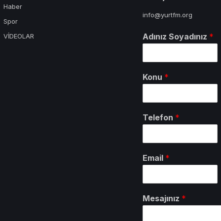
Haber
info@yurtfm.org
Spor
Adınız Soyadınız
*
VİDEOLAR
Konu
*
Telefon
*
Email
*
Mesajınız
*