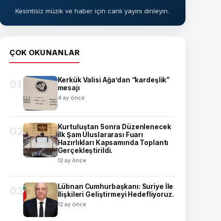
Kesintisiz müzik ve haber için canlı yayını dinleyin.
ÇOK OKUNANLAR
Kerkük Valisi Ağa’dan “kardeşlik”
01
mesajı
4 ay önce
Kurtuluştan Sonra Düzenlenecek
02
İlk Şam Uluslararası Fuarı
Hazırlıkları Kapsamında Toplantı
Gerçekleştirildi.
12 ay önce
Lübnan Cumhurbaşkanı: Suriye İle
03
İlişkileri Geliştirmeyi Hedefliyoruz.
12 ay önce