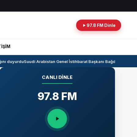
97.8 FM Dinle
TİŞİM
nı duyurdu
Suudi Arabistan Genel İstihbarat Başkanı Bağdat’ta
Kerkük-Ce
CANLI DINLE
97.8 FM