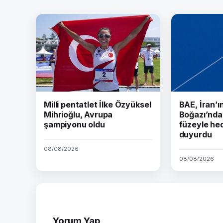
Milli pentatlet İlke Özyüksel
BAE, İran’
Mihrioğlu, Avrupa
Boğazı’nda 
şampiyonu oldu
füzeyle hed
duyurdu
08/08/2026
08/08/2026
Yorum Yap