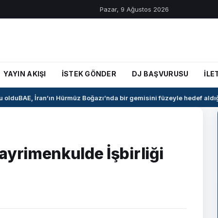
Pazar, 9 Ağustos 2026
YAYIN AKIŞI
İSTEK GÖNDER
DJ BAŞVURUSU
İLE
oldu
BAE, İran’ın Hürmüz Boğazı’nda bir gemisini füzeyle hedef aldığı
ayrimenkulde İşbirliği