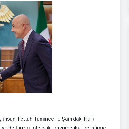
 insanı Fettah Tamince ile Şam’daki Halk
ye’de turizm, otelcilik, gayrimenkul geliştirme