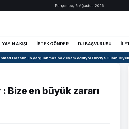
Perşembe, 6 Ağustos 2026
YAYIN AKIŞI
İSTEK GÖNDER
DJ BAŞVURUSU
İLE
med Hassun’un yargılanmasına devam ediliyor
Türkiye Cumhuriyeti il
 : Bize en büyük zararı