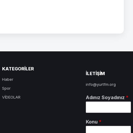
KATEGORILER
ILETIŞIM
Haber
info@yurtfm.org
Spor
Adınız Soyadınız
*
VİDEOLAR
Konu
*