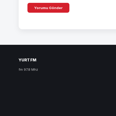
YURT FM
fm 97.8 Mhz