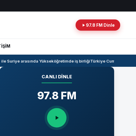
97.8 FM Dinle
TİŞİM
e Suriye arasında Yükseköğretimde iş birliği
Türkiye Cumhuriyeti -Ira
CANLI DINLE
97.8 FM