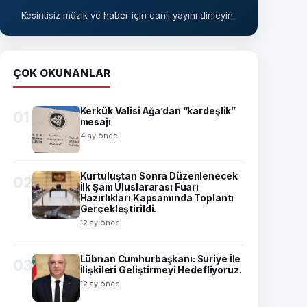
Kesintisiz müzik ve haber için canlı yayını dinleyin.
ÇOK OKUNANLAR
Kerkük Valisi Ağa’dan “kardeşlik”
01
mesajı
4 ay önce
Kurtuluştan Sonra Düzenlenecek
02
İlk Şam Uluslararası Fuarı
Hazırlıkları Kapsamında Toplantı
Gerçekleştirildi.
12 ay önce
Lübnan Cumhurbaşkanı: Suriye İle
03
İlişkileri Geliştirmeyi Hedefliyoruz.
12 ay önce