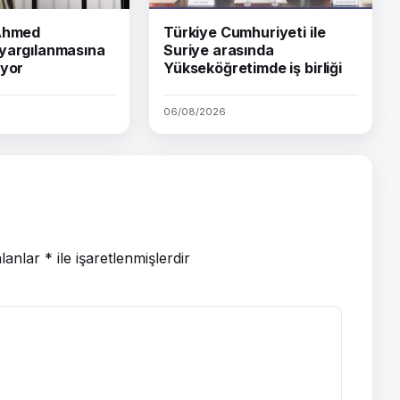
 Ahmed
Türkiye Cumhuriyeti ile
yargılanmasına
Suriye arasında
iyor
Yükseköğretimde iş birliği
06/08/2026
alanlar
*
ile işaretlenmişlerdir