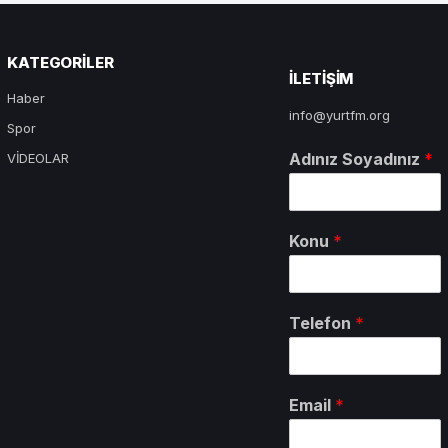
KATEGORILER
ILETIŞIM
Haber
info@yurtfm.org
Spor
Adınız Soyadınız
*
VİDEOLAR
Konu
*
Telefon
*
Email
*