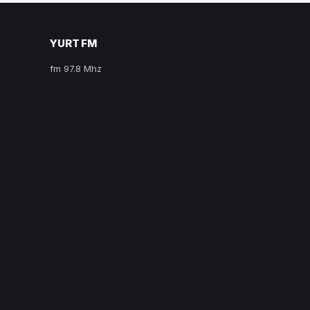
YURT FM
fm 97.8 Mhz