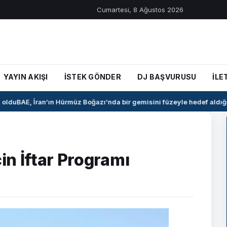
Cumartesi, 8 Ağustos 2026
YAYIN AKIŞI
İSTEK GÖNDER
DJ BAŞVURUSU
İLE
ldu
BAE, İran’ın Hürmüz Boğazı’nda bir gemisini füzeyle hedef aldığın
çin İftar Programı