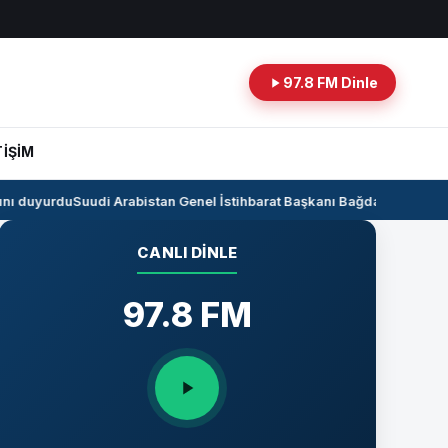
97.8 FM Dinle
TİŞİM
ı duyurdu
Suudi Arabistan Genel İstihbarat Başkanı Bağdat’ta
Kerkük-Cey
CANLI DINLE
97.8 FM