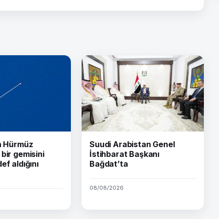
ın Hürmüz
Suudi Arabistan Genel
bir gemisini
İstihbarat Başkanı
ef aldığını
Bağdat’ta
08/08/2026