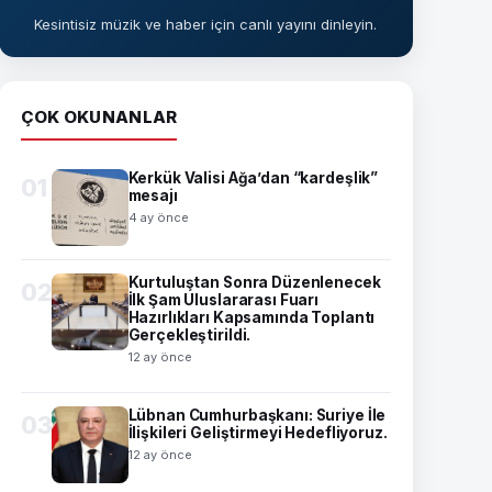
Kesintisiz müzik ve haber için canlı yayını dinleyin.
ÇOK OKUNANLAR
Kerkük Valisi Ağa’dan “kardeşlik”
01
mesajı
4 ay önce
Kurtuluştan Sonra Düzenlenecek
02
İlk Şam Uluslararası Fuarı
Hazırlıkları Kapsamında Toplantı
Gerçekleştirildi.
12 ay önce
Lübnan Cumhurbaşkanı: Suriye İle
03
İlişkileri Geliştirmeyi Hedefliyoruz.
12 ay önce