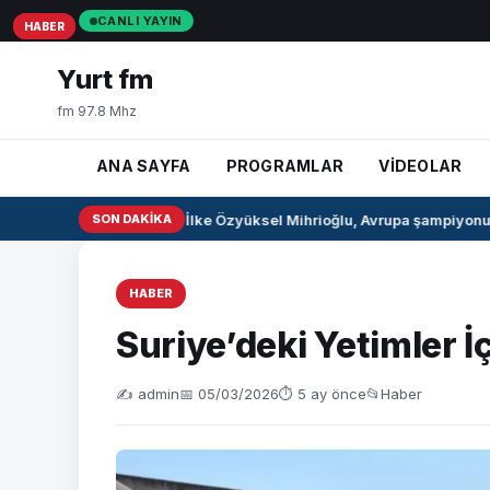
CANLI YAYIN
HABER
HABER
HABER
Yurt fm
fm 97.8 Mhz
ANA SAYFA
PROGRAMLAR
VİDEOLAR
Milli pentatlet İlke Özyüksel Mihrioğlu, Avrupa şampiyonu o
SON DAKIKA
HABER
Suriye’deki Yetimler İ
✍️ admin
📅 05/03/2026
⏱ 5 ay önce
📂
Haber