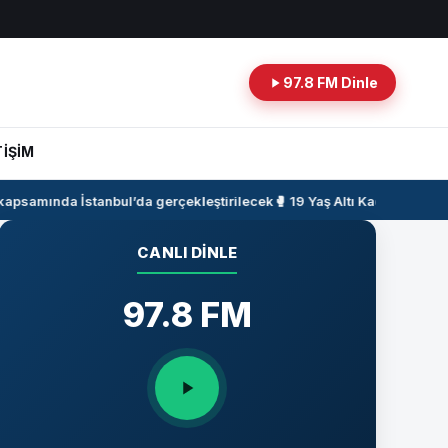
97.8 FM Dinle
TİŞİM
kapsamında İstanbul’da gerçekleştirilecek
🥊 19 Yaş Altı Kadın Milli Ta
CANLI DINLE
97.8 FM