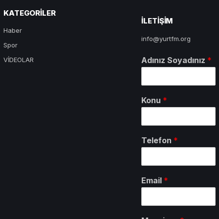
KATEGORILER
ILETIŞIM
Haber
info@yurtfm.org
Spor
Adınız Soyadınız
*
VİDEOLAR
Konu
*
Telefon
*
Email
*