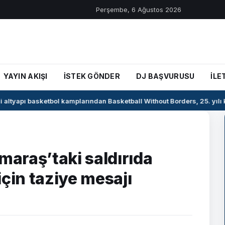
Perşembe, 6 Ağustos 2026
YAYIN AKIŞI
İSTEK GÖNDER
DJ BAŞVURUSU
İLE
 altyapı basketbol kamplarından Basketball Without Borders, 25. yılı 
araş’taki saldırıda
çin taziye mesajı