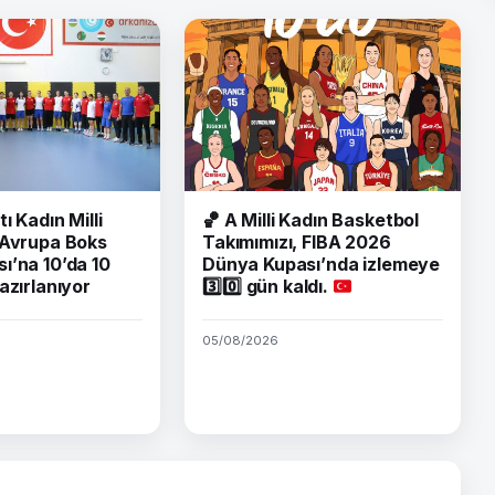
tı Kadın Milli
🏀
A Milli Kadın Basketbol
 Avrupa Boks
Takımımızı, FIBA 2026
ı’na 10’da 10
Dünya Kupası’nda izlemeye
azırlanıyor
3️⃣
0️⃣
gün kaldı.
05/08/2026