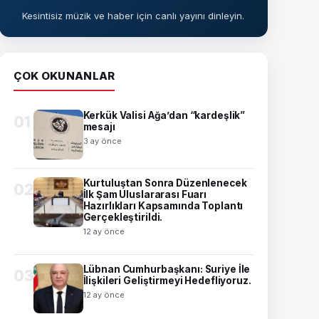
Kesintisiz müzik ve haber için canlı yayını dinleyin.
ÇOK OKUNANLAR
Kerkük Valisi Ağa’dan “kardeşlik”
01
mesajı
3 ay önce
Kurtuluştan Sonra Düzenlenecek
02
İlk Şam Uluslararası Fuarı
Hazırlıkları Kapsamında Toplantı
Gerçekleştirildi.
12 ay önce
Lübnan Cumhurbaşkanı: Suriye İle
03
İlişkileri Geliştirmeyi Hedefliyoruz.
12 ay önce