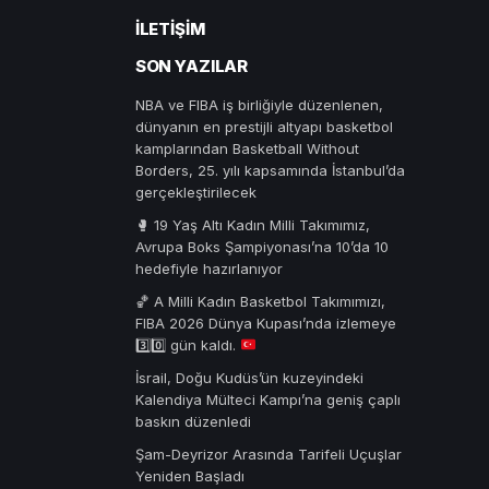
İLETIŞIM
SON YAZILAR
NBA ve FIBA iş birliğiyle düzenlenen,
dünyanın en prestijli altyapı basketbol
kamplarından Basketball Without
Borders, 25. yılı kapsamında İstanbul’da
gerçekleştirilecek
🥊 19 Yaş Altı Kadın Milli Takımımız,
Avrupa Boks Şampiyonası’na 10’da 10
hedefiyle hazırlanıyor
🏀
A Milli Kadın Basketbol Takımımızı,
FIBA 2026 Dünya Kupası’nda izlemeye
3️⃣
0️⃣
gün kaldı.
İsrail, Doğu Kudüs’ün kuzeyindeki
Kalendiya Mülteci Kampı’na geniş çaplı
baskın düzenledi
Şam-Deyrizor Arasında Tarifeli Uçuşlar
Yeniden Başladı