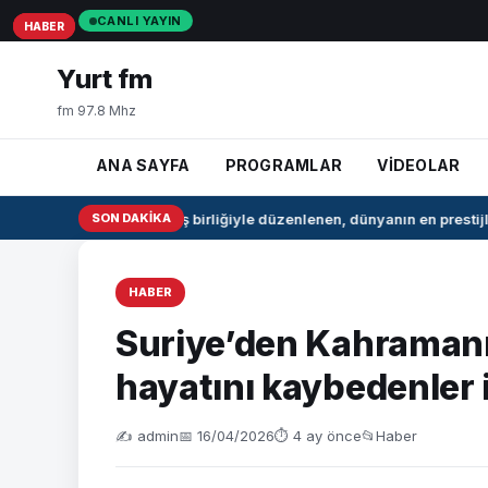
CANLI YAYIN
HABER
HABER
HABER
Yurt fm
fm 97.8 Mhz
ANA SAYFA
PROGRAMLAR
VİDEOLAR
NBA ve FIBA iş birliğiyle düzenlenen, dünyanın en prestijli
SON DAKIKA
HABER
Suriye’den Kahramanm
hayatını kaybedenler i
✍️ admin
📅 16/04/2026
⏱ 4 ay önce
📂
Haber