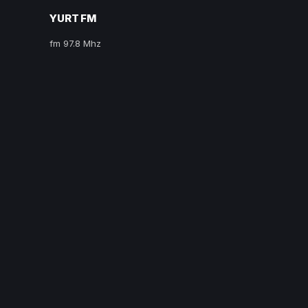
YURT FM
fm 97.8 Mhz