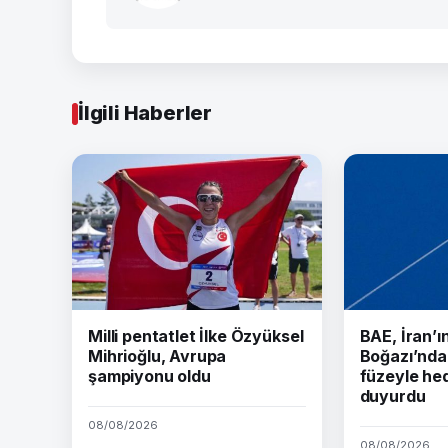
İlgili Haberler
Milli pentatlet İlke Özyüksel
BAE, İran’
Mihrioğlu, Avrupa
Boğazı’nda 
şampiyonu oldu
füzeyle hed
duyurdu
08/08/2026
08/08/2026