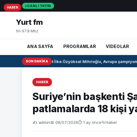
CANLI YAYIN
HABER
HABER
HABER
Yurt fm
fm 97.8 Mhz
ANA SAYFA
PROGRAMLAR
VİDEOLAR
Milli pentatlet İlke Özyüksel Mihrioğlu, Avrupa şampiyonu 
SON DAKIKA
HABER
Suriye’nin başkenti 
patlamalarda 18 kişi y
✍️ admin
📅 08/07/2026
⏱ 1 ay önce
📂
Haber