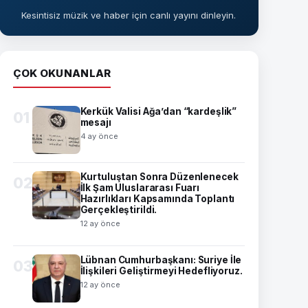
Kesintisiz müzik ve haber için canlı yayını dinleyin.
ÇOK OKUNANLAR
Kerkük Valisi Ağa’dan “kardeşlik”
01
mesajı
4 ay önce
Kurtuluştan Sonra Düzenlenecek
02
İlk Şam Uluslararası Fuarı
Hazırlıkları Kapsamında Toplantı
Gerçekleştirildi.
12 ay önce
Lübnan Cumhurbaşkanı: Suriye İle
03
İlişkileri Geliştirmeyi Hedefliyoruz.
12 ay önce