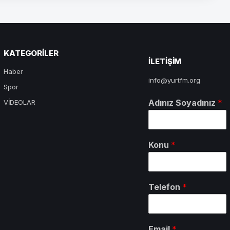
KATEGORILER
ILETIŞIM
Haber
info@yurtfm.org
Spor
Adınız Soyadınız
*
VİDEOLAR
Konu
*
Telefon
*
Email
*