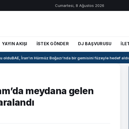
Cumartesi, 8 Ağustos 2026
YAYIN AKIŞI
İSTEK GÖNDER
DJ BAŞVURUSU
İLE
oldu
BAE, İran’ın Hürmüz Boğazı’nda bir gemisini füzeyle hedef aldığı
Şam’da meydana gelen
aralandı