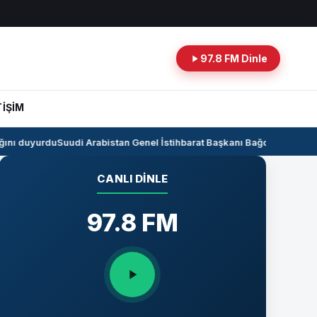
97.8 FM Dinle
TİŞİM
nı duyurdu
Suudi Arabistan Genel İstihbarat Başkanı Bağdat’ta
Kerkük-C
CANLI DINLE
97.8 FM