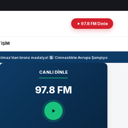
97.8 FM Dinle
TİŞİM
lmaz’dan bronz madalya!
🥉
🤸‍♂️
Cimnastikte Avrupa Şampiyonası Heyeca
CANLI DINLE
97.8 FM