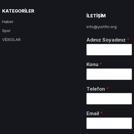
KATEGORILER
ILETIŞIM
Haber
info@yurtfm.org
Spor
Adınız Soyadınız
*
VİDEOLAR
Konu
*
Telefon
*
Email
*