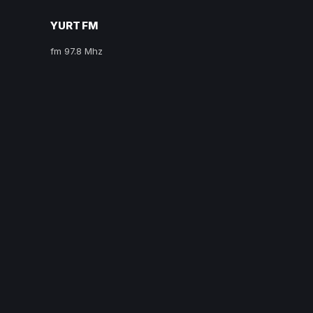
YURT FM
fm 97.8 Mhz