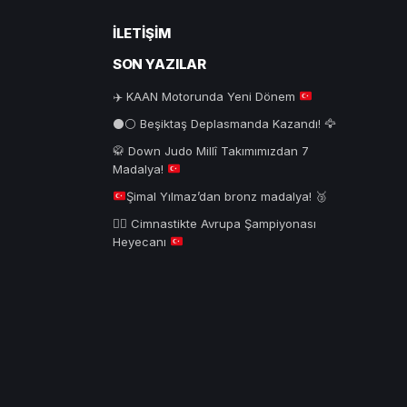
İLETIŞIM
SON YAZILAR
✈️
KAAN Motorunda Yeni Dönem
⚫⚪ Beşiktaş Deplasmanda Kazandı! 🦅
🥋
Down Judo Millî Takımımızdan 7
Madalya!
Şimal Yılmaz’dan bronz madalya!
🥉
🤸‍♂️
Cimnastikte Avrupa Şampiyonası
Heyecanı