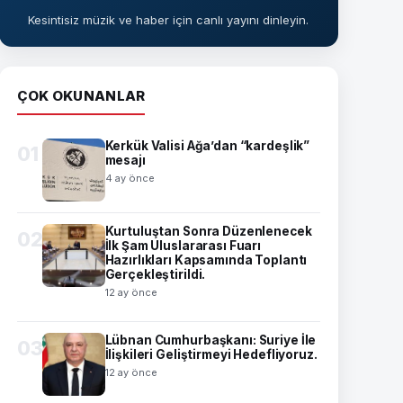
Kesintisiz müzik ve haber için canlı yayını dinleyin.
ÇOK OKUNANLAR
Kerkük Valisi Ağa’dan “kardeşlik”
01
mesajı
4 ay önce
Kurtuluştan Sonra Düzenlenecek
02
İlk Şam Uluslararası Fuarı
Hazırlıkları Kapsamında Toplantı
Gerçekleştirildi.
12 ay önce
Lübnan Cumhurbaşkanı: Suriye İle
03
İlişkileri Geliştirmeyi Hedefliyoruz.
12 ay önce