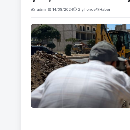
✍️ admin
📅 14/08/2024
⏱ 2 yıl önce
📂
Haber