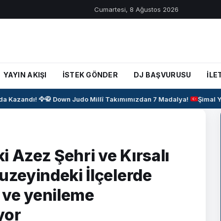
Cumartesi, 8 Ağustos 2026
YAYIN AKIŞI
İSTEK GÖNDER
DJ BAŞVURUSU
İLE
Kazandı! 🦅
🥋
Down Judo Millî Takımımızdan 7 Madalya!
Şimal Yı
i Azez Şehri ve Kırsalı
uzeyindeki İlçelerde
 ve yenileme
yor