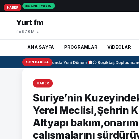
CANLI YAYIN
HABER
HABER
HABER
Yurt fm
fm 97.8 Mhz
ANA SAYFA
PROGRAMLAR
VİDEOLAR
✈️
KAAN Motorunda Yeni Dönem
SON DAKIKA
⚫⚪ Beşiktaş Deplasmanda 
HABER
Suriye’nin Kuzeyindek
Yerel Meclisi,Şehrin K
Altyapı bakım,onarım
çalışmalarını sürdürü