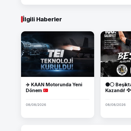
İlgili Haberler
✈️
KAAN Motorunda Yeni
⚫⚪ Beşikt
Dönem
Kazandı! 🦅
08/08/2026
08/08/2026