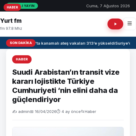
Cuma, 7 Ağustos 2026
CANLI YAYIN
HABER
HABER
HABER
Yurt fm
fm 97.8 Mhz
SON DAKIKA
Irak’ta kanamalı ateş vakaları 313’e yükseldi
Suriye’de 
HABER
Suudi Arabistan’ın transit vize
kararı lojistikte Türkiye
Cumhuriyeti ‘nin elini daha da
güçlendiriyor
✍️ admin
📅 16/04/2026
⏱ 4 ay önce
📂
Haber