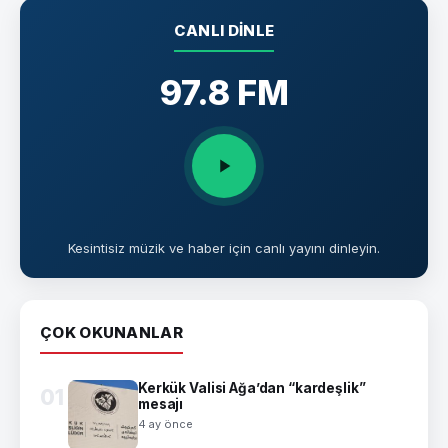
CANLI DINLE
97.8 FM
Kesintisiz müzik ve haber için canlı yayını dinleyin.
ÇOK OKUNANLAR
Kerkük Valisi Ağa’dan “kardeşlik”
01
mesajı
4 ay önce