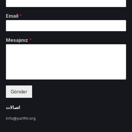
Email
*
Mesajınız
*
Gönder
اتصالات
info@yurtfm.org