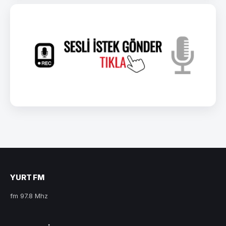
YURT FM
fm 97.8 Mhz