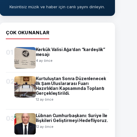
Kesintisiz müzik ve haber için canlı yayını dinleyin.
ÇOK OKUNANLAR
Kerkük Valisi Ağa’dan “kardeşlik”
01
mesajı
4 ay önce
Kurtuluştan Sonra Düzenlenecek
02
İlk Şam Uluslararası Fuarı
Hazırlıkları Kapsamında Toplantı
Gerçekleştirildi.
12 ay önce
Lübnan Cumhurbaşkanı: Suriye İle
03
İlişkileri Geliştirmeyi Hedefliyoruz.
12 ay önce