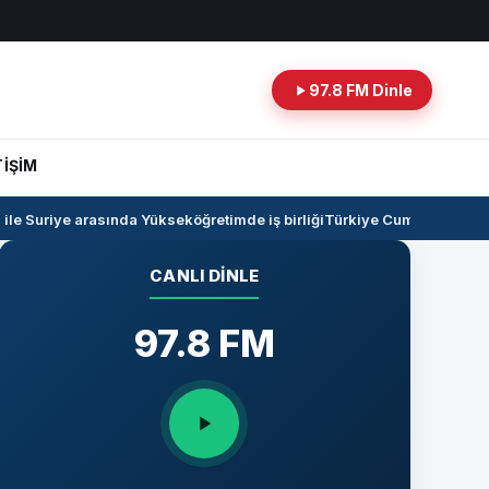
97.8 FM Dinle
TİŞİM
e Suriye arasında Yükseköğretimde iş birliği
Türkiye Cumhuriyeti -Ira
CANLI DINLE
97.8 FM