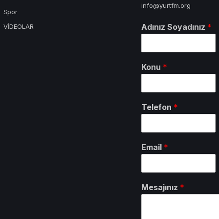
info@yurtfm.org
Spor
Adınız Soyadınız
*
VİDEOLAR
Konu
*
Telefon
*
Email
*
Mesajınız
*