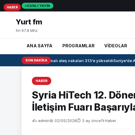
CANLI YAYIN
HABER
HABER
HABER
Yurt fm
fm 97.8 Mhz
ANA SAYFA
PROGRAMLAR
VİDEOLAR
Irak’ta kanamalı ateş vakaları 313’e yükseldi
SON DAKIKA
Suriye’de Ah
HABER
Syria HiTech 12. Döne
İletişim Fuarı Başarıy
✍️ admin
📅 02/05/2026
⏱ 3 ay önce
📂
Haber