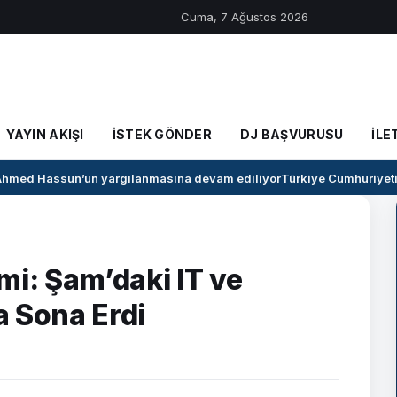
Cuma, 7 Ağustos 2026
YAYIN AKIŞI
İSTEK GÖNDER
DJ BAŞVURUSU
İLE
med Hassun’un yargılanmasına devam ediliyor
Türkiye Cumhuriyeti il
mi: Şam’daki IT ve
la Sona Erdi