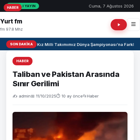
Cuma, 7 Ağustos 2026
CANLI YAYIN
HABER
HABER
HABER
Yurt fm
fm 97.8 Mhz
SON DAKIKA
U17 Kız Milli Takımımız Dünya Şampiyonası’na Farklı Ga
HABER
Taliban ve Pakistan Arasında
Sınır Gerilimi
✍️ admin
📅 11/10/2025
⏱ 10 ay önce
📂
Haber