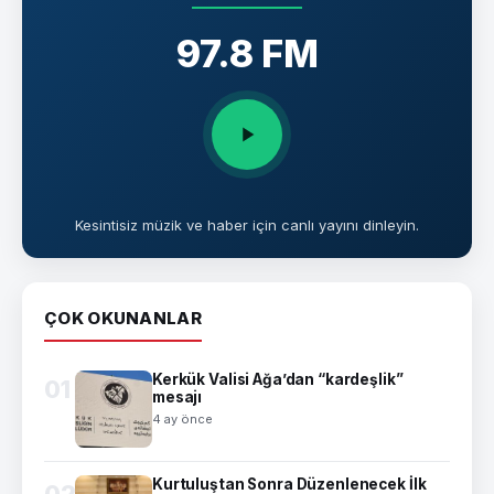
97.8 FM
Kesintisiz müzik ve haber için canlı yayını dinleyin.
ÇOK OKUNANLAR
Kerkük Valisi Ağa’dan “kardeşlik”
01
mesajı
4 ay önce
Kurtuluştan Sonra Düzenlenecek İlk
02