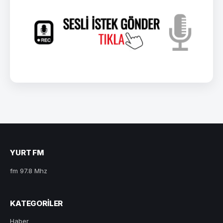
YURT FM
fm 97.8 Mhz
KATEGORILER
Haber