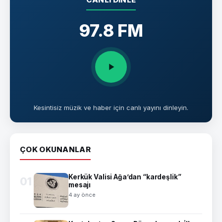
97.8 FM
Kesintisiz müzik ve haber için canlı yayını dinleyin.
ÇOK OKUNANLAR
Kerkük Valisi Ağa’dan “kardeşlik”
01
mesajı
4 ay önce