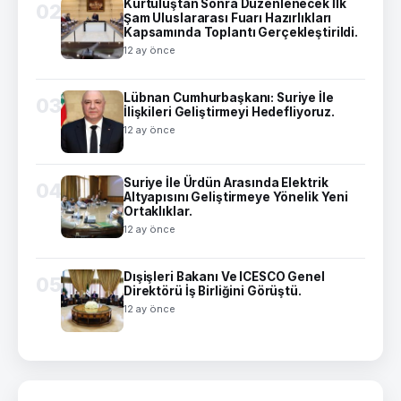
Kurtuluştan Sonra Düzenlenecek İlk
02
Şam Uluslararası Fuarı Hazırlıkları
Kapsamında Toplantı Gerçekleştirildi.
12 ay önce
Lübnan Cumhurbaşkanı: Suriye İle
03
İlişkileri Geliştirmeyi Hedefliyoruz.
12 ay önce
Suriye İle Ürdün Arasında Elektrik
04
Altyapısını Geliştirmeye Yönelik Yeni
Ortaklıklar.
12 ay önce
Dışişleri Bakanı Ve ICESCO Genel
05
Direktörü İş Birliğini Görüştü.
12 ay önce