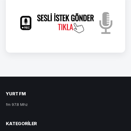
YURT FM
fm 97.8 Mhz
KATEGORILER