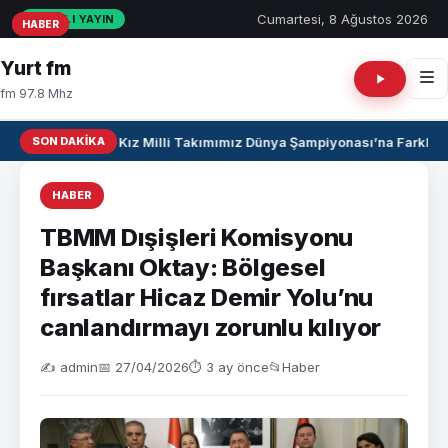
Cumartesi, 8 Ağustos 2026
CANLI YAYIN
HABER
HABER
HABER
Yurt fm
fm 97.8 Mhz
SON DAKIKA
U17 Kız Milli Takımımız Dünya Şampiyonası’na Farklı Ga
HABER
TBMM Dışişleri Komisyonu
Başkanı Oktay: Bölgesel
fırsatlar Hicaz Demir Yolu’nu
canlandırmayı zorunlu kılıyor
✍️ admin
📅 27/04/2026
⏱ 3 ay önce
📂
Haber