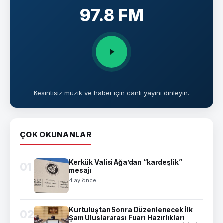
97.8 FM
Kesintisiz müzik ve haber için canlı yayını dinleyin.
ÇOK OKUNANLAR
Kerkük Valisi Ağa’dan “kardeşlik”
01
mesajı
4 ay önce
Kurtuluştan Sonra Düzenlenecek İlk
02
Şam Uluslararası Fuarı Hazırlıkları