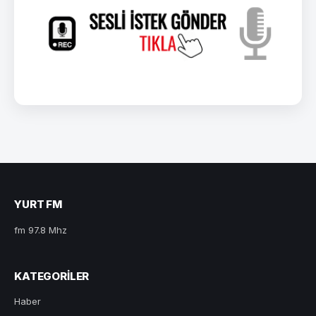
YURT FM
fm 97.8 Mhz
KATEGORILER
Haber