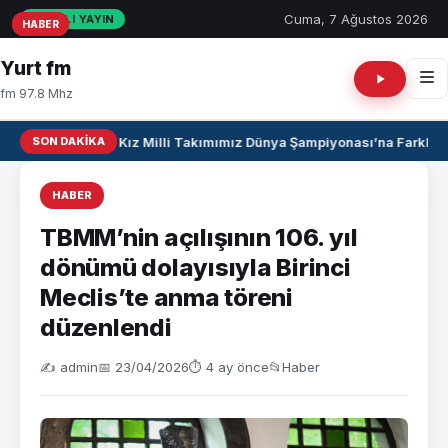
Cuma, 7 Ağustos 2026
CANLI YAYIN
HABER
HABER
HABER
Yurt fm
fm 97.8 Mhz
SON DAKIKA
U17 Kız Milli Takımımız Dünya Şampiyonası’na Farklı Ga
HABER
TBMM’nin açılışının 106. yıl
dönümü dolayısıyla Birinci
Meclis’te anma töreni
düzenlendi
✍️ admin
📅 23/04/2026
⏱ 4 ay önce
📂
Haber