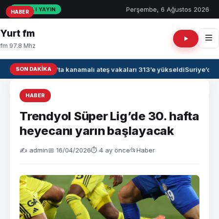
Perşembe, 6 Ağustos 2026
CANLI YAYIN
HABER
HABER
HABER
Yurt fm
fm 97.8 Mhz
SON DAKIKA
Irak’ta kanamalı ateş vakaları 313’e yükseldi
Suriye’de 
HABER
Trendyol Süper Lig’de 30. hafta
heyecanı yarın başlayacak
✍️ admin
📅 16/04/2026
⏱ 4 ay önce
📂
Haber