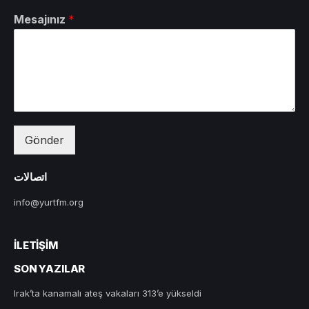
Mesajınız
*
Gönder
اتصالات
info@yurtfm.org
İLETIŞIM
SON YAZILAR
Irak’ta kanamalı ateş vakaları 313’e yükseldi