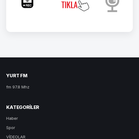
YURT FM
fm 97.8 Mhz
KATEGORILER
Haber
Spor
VİDEOLAR