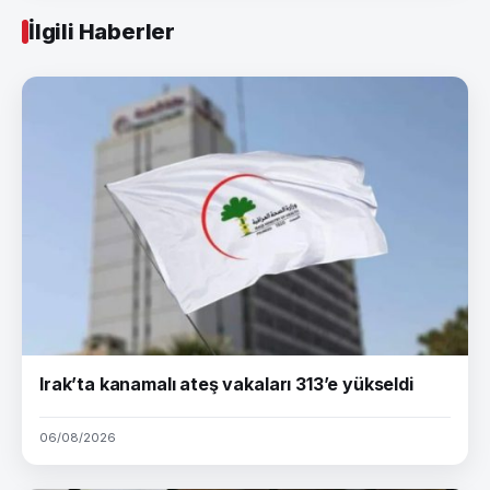
İlgili Haberler
Irak’ta kanamalı ateş vakaları 313’e yükseldi
06/08/2026