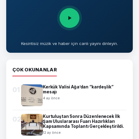
Kesintisiz müzik ve haber için canlı yayını dinleyin.
ÇOK OKUNANLAR
Kerkük Valisi Ağa’dan “kardeşlik”
01
mesajı
4 ay önce
Kurtuluştan Sonra Düzenlenecek İlk
02
Şam Uluslararası Fuarı Hazırlıkları
Kapsamında Toplantı Gerçekleştirildi.
12 ay önce