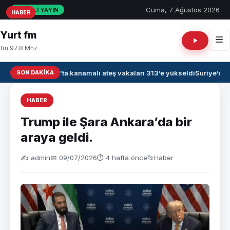
Cuma, 7 Ağustos 2026
CANLI YAYIN
HABER
HABER
HABER
Yurt fm
fm 97.8 Mhz
SON DAKIKA
Irak’ta kanamalı ateş vakaları 313’e yükseldi
Suriye’de 
HABER
Trump ile Şara Ankara’da bir
araya geldi.
✍️ admin
📅 09/07/2026
⏱ 4 hafta önce
📂
Haber