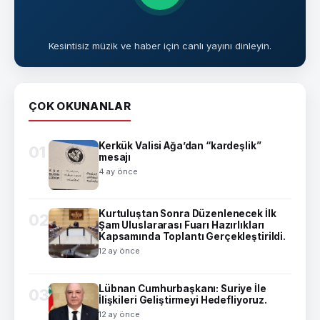
Kesintisiz müzik ve haber için canlı yayını dinleyin.
ÇOK OKUNANLAR
Kerkük Valisi Ağa’dan “kardeşlik”
01
mesajı
4 ay önce
Kurtuluştan Sonra Düzenlenecek İlk
02
Şam Uluslararası Fuarı Hazırlıkları
Kapsamında Toplantı Gerçekleştirildi.
12 ay önce
Lübnan Cumhurbaşkanı: Suriye İle
03
İlişkileri Geliştirmeyi Hedefliyoruz.
12 ay önce