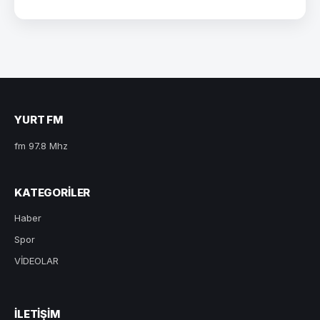
YURT FM
fm 97.8 Mhz
KATEGORILER
Haber
Spor
VİDEOLAR
ILETIŞIM