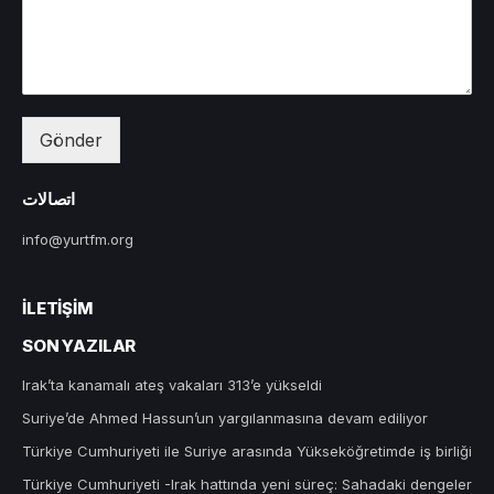
Gönder
اتصالات
info@yurtfm.org
İLETIŞIM
SON YAZILAR
Irak’ta kanamalı ateş vakaları 313’e yükseldi
Suriye’de Ahmed Hassun’un yargılanmasına devam ediliyor
Türkiye Cumhuriyeti ile Suriye arasında Yükseköğretimde iş birliği
Türkiye Cumhuriyeti -Irak hattında yeni süreç: Sahadaki dengeler