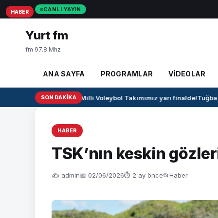
CANLI YAYIN
HABER
HABER
HABER
Yurt fm
fm 97.8 Mhz
ANA SAYFA
PROGRAMLAR
VİDEOLAR
🏐 U17 Erkek Milli Voleybol Takımımız yarı finalde!
SON DAKIKA
Tuğba Bu
HABER
TSK’nın keskin gözler
✍️ admin
📅 02/06/2026
⏱ 2 ay önce
📂
Haber