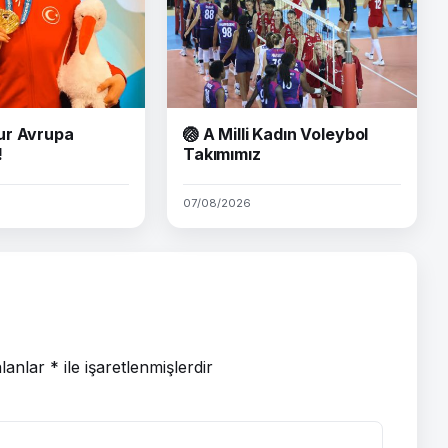
ur Avrupa
🏐 A Milli Kadın Voleybol
!
Takımımız
07/08/2026
alanlar
*
ile işaretlenmişlerdir