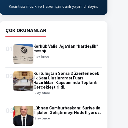
Kesintisiz müzik ve haber için canlı yayını dinleyin.
ÇOK OKUNANLAR
Kerkük Valisi Ağa’dan “kardeşlik”
01
mesajı
4 ay önce
Kurtuluştan Sonra Düzenlenecek
02
İlk Şam Uluslararası Fuarı
Hazırlıkları Kapsamında Toplantı
Gerçekleştirildi.
12 ay önce
Lübnan Cumhurbaşkanı: Suriye İle
03
İlişkileri Geliştirmeyi Hedefliyoruz.
12 ay önce