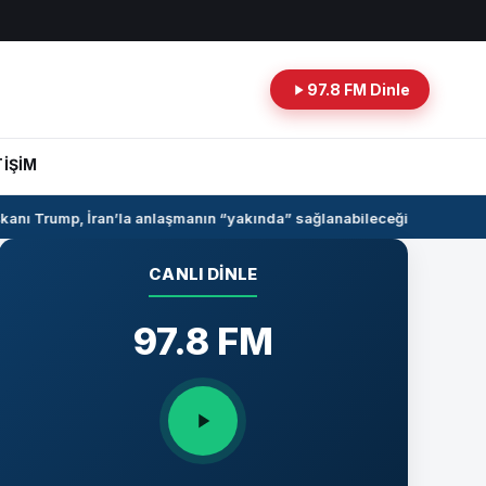
97.8 FM Dinle
TİŞİM
ı Trump, İran’la anlaşmanın “yakında” sağlanabileceğini söyledi
Suri
CANLI DINLE
97.8 FM