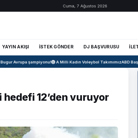
Cuma, 7 Ağustos 2026
YAYIN AKIŞI
İSTEK GÖNDER
DJ BAŞVURUSU
İLE
gur Avrupa şampiyonu!
🏐 A Milli Kadın Voleybol Takımımız
ABD Başkan
i hedefi 12’den vuruyor