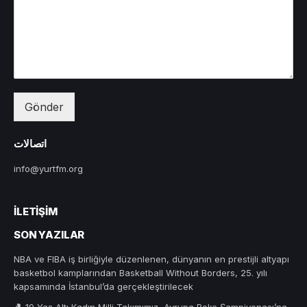
Gönder
اتصالات
info@yurtfm.org
İLETIŞIM
SON YAZILAR
NBA ve FIBA iş birliğiyle düzenlenen, dünyanın en prestijli altyapı
basketbol kamplarından Basketball Without Borders, 25. yılı
kapsamında İstanbul’da gerçekleştirilecek
🥊 19 Yaş Altı Kadın Milli Takımımız, Avrupa Boks Şampiyonası’na