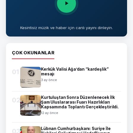
Kesintisiz müzik ve haber için canlı yayını dinleyin.
ÇOK OKUNANLAR
Kerkük Valisi Ağa’dan “kardeşlik”
01
mesajı
3 ay önce
Kurtuluştan Sonra Düzenlenecek İlk
02
Şam Uluslararası Fuarı Hazırlıkları
Kapsamında Toplantı Gerçekleştirildi.
12 ay önce
Lübnan Cumhurbaşkanı: Suriye İle
03