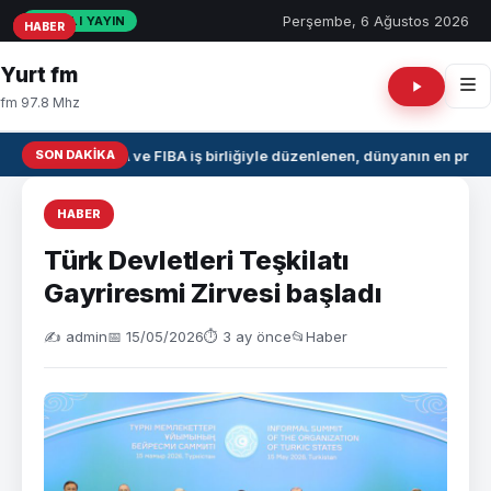
Perşembe, 6 Ağustos 2026
CANLI YAYIN
HABER
HABER
HABER
Yurt fm
fm 97.8 Mhz
SON DAKIKA
NBA ve FIBA iş birliğiyle düzenlenen, dünyanın en prest
HABER
Türk Devletleri Teşkilatı
Gayriresmi Zirvesi başladı
✍️ admin
📅 15/05/2026
⏱ 3 ay önce
📂
Haber