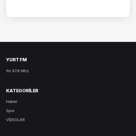
YURT FM
fm 97.8 Mhz
KATEGORILER
Haber
Spor
VİDEOLAR