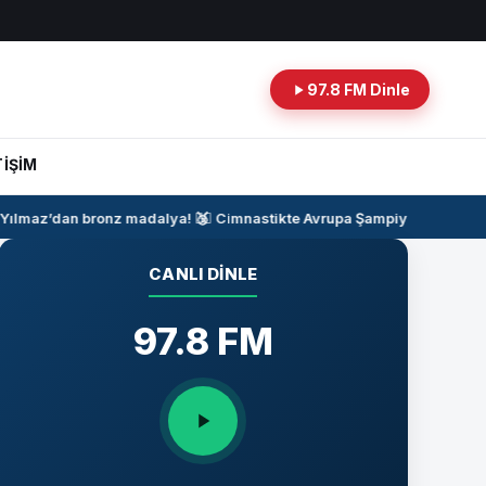
97.8 FM Dinle
TİŞİM
ılmaz’dan bronz madalya!
🥉
🤸‍♂️
Cimnastikte Avrupa Şampiyonası Heyec
CANLI DINLE
97.8 FM