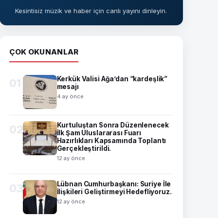
Kesintisiz müzik ve haber için canlı yayını dinleyin.
ÇOK OKUNANLAR
Kerkük Valisi Ağa’dan “kardeşlik”
01
mesajı
4 ay önce
Kurtuluştan Sonra Düzenlenecek
02
İlk Şam Uluslararası Fuarı
Hazırlıkları Kapsamında Toplantı
Gerçekleştirildi.
12 ay önce
Lübnan Cumhurbaşkanı: Suriye İle
03
İlişkileri Geliştirmeyi Hedefliyoruz.
12 ay önce