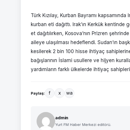
Türk Kızılay, Kurban Bayramı kapsamında I
kurban eti dağıttı. Irak’ın Kerkük kentinde
et dağıtılırken, Kosova’nın Prizren şehrind
aileye ulaşılması hedeflendi. Sudan’ın ba
kesilerek 2 bin 100 hisse ihtiyaç sahiplerine 
bağışlarının İslami usullere ve hijyen kurall
yardımların farklı ülkelerde ihtiyaç sahipler
f
x
wa
Paylaş:
admin
Yurt FM Haber Merkezi editörü.