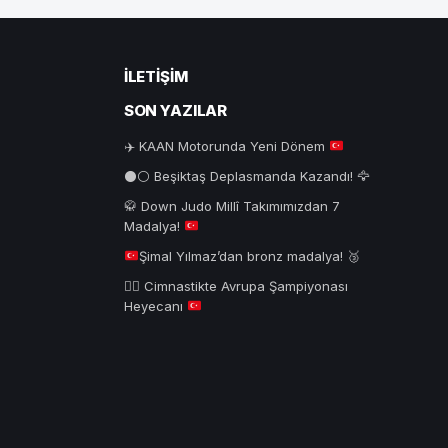
İLETIŞIM
SON YAZILAR
✈️
KAAN Motorunda Yeni Dönem
⚫⚪ Beşiktaş Deplasmanda Kazandı! 🦅
🥋
Down Judo Millî Takımımızdan 7
Madalya!
Şimal Yılmaz’dan bronz madalya!
🥉
🤸‍♂️
Cimnastikte Avrupa Şampiyonası
Heyecanı