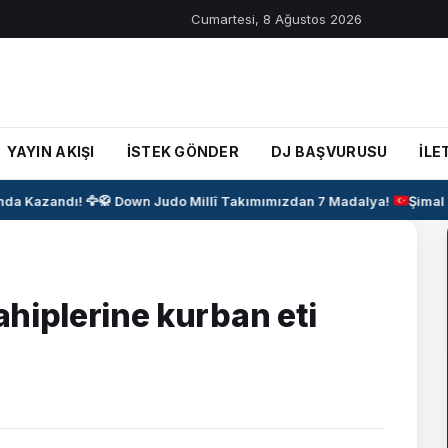
Cumartesi, 8 Ağustos 2026
YAYIN AKIŞI
İSTEK GÖNDER
DJ BAŞVURUSU
İLE
 Kazandı! 🦅
🥋
Down Judo Millî Takımımızdan 7 Madalya!
Şimal Y
sahiplerine kurban eti