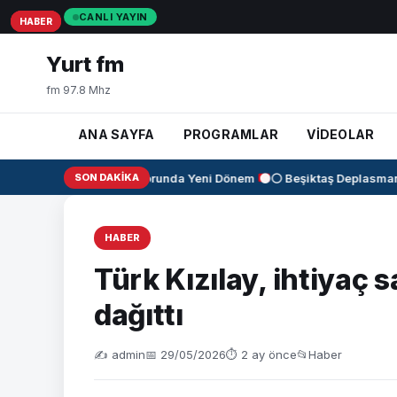
CANLI YAYIN
HABER
HABER
HABER
Yurt fm
fm 97.8 Mhz
ANA SAYFA
PROGRAMLAR
VİDEOLAR
✈️
KAAN Motorunda Yeni Dönem
SON DAKIKA
⚫⚪ Beşiktaş Deplasmanda
HABER
Türk Kızılay, ihtiyaç 
dağıttı
✍️ admin
📅 29/05/2026
⏱ 2 ay önce
📂
Haber