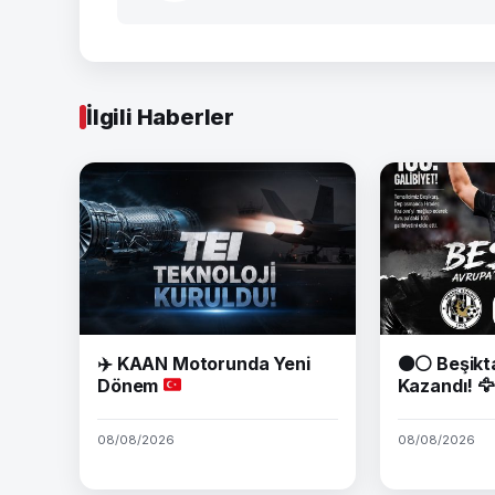
İlgili Haberler
✈️
KAAN Motorunda Yeni
⚫⚪ Beşikt
Dönem
Kazandı! 🦅
08/08/2026
08/08/2026