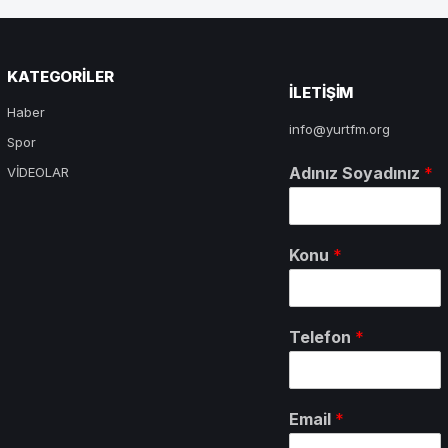
KATEGORILER
ILETIŞIM
Haber
info@yurtfm.org
Spor
Adınız Soyadınız
*
VİDEOLAR
Konu
*
Telefon
*
Email
*