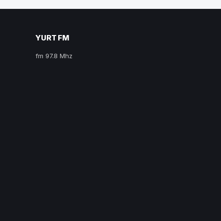
YURT FM
fm 97.8 Mhz