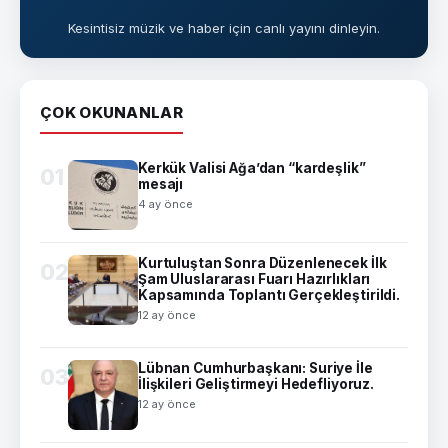
Kesintisiz müzik ve haber için canlı yayını dinleyin.
ÇOK OKUNANLAR
Kerkük Valisi Ağa’dan “kardeşlik”
01
mesajı
4 ay önce
Kurtuluştan Sonra Düzenlenecek İlk
02
Şam Uluslararası Fuarı Hazırlıkları
Kapsamında Toplantı Gerçekleştirildi.
12 ay önce
Lübnan Cumhurbaşkanı: Suriye İle
03
İlişkileri Geliştirmeyi Hedefliyoruz.
12 ay önce