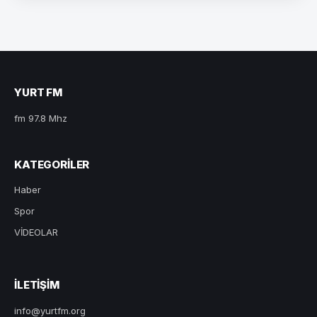
YURT FM
fm 97.8 Mhz
KATEGORILER
Haber
Spor
VİDEOLAR
ILETIŞIM
info@yurtfm.org