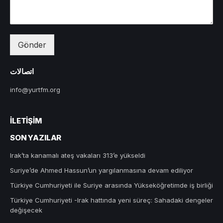
Gönder
اتصالات
info@yurtfm.org
İLETIŞIM
SON YAZILAR
Irak’ta kanamalı ateş vakaları 313’e yükseldi
Suriye’de Ahmed Hassun’un yargılanmasına devam ediliyor
Türkiye Cumhuriyeti ile Suriye arasında Yükseköğretimde iş birliği
Türkiye Cumhuriyeti -Irak hattında yeni süreç: Sahadaki dengeler
değişecek