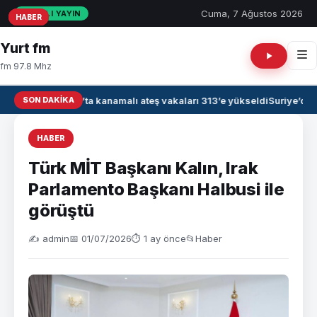
Cuma, 7 Ağustos 2026
CANLI YAYIN
HABER
HABER
HABER
Yurt fm
fm 97.8 Mhz
SON DAKIKA
Irak’ta kanamalı ateş vakaları 313’e yükseldi
Suriye’de 
HABER
Türk MİT Başkanı Kalın, Irak
Parlamento Başkanı Halbusi ile
görüştü
✍️ admin
📅 01/07/2026
⏱ 1 ay önce
📂
Haber