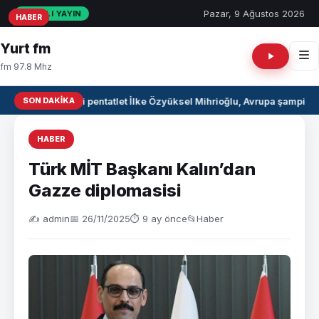
Pazar, 9 Ağustos 2026
CANLI YAYIN
HABER
HABER
HABER
Yurt fm
fm 97.8 Mhz
SON DAKIKA
Milli pentatlet İlke Özyüksel Mihrioğlu, Avrupa şampiyo
HABER
Türk MİT Başkanı Kalın’dan
Gazze diplomasisi
✍️ admin
📅 26/11/2025
⏱ 9 ay önce
📂
Haber