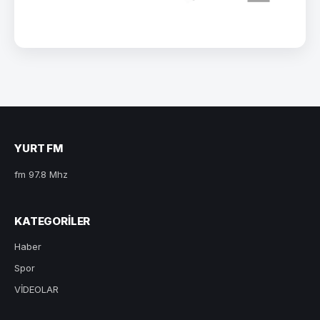
YURT FM
fm 97.8 Mhz
KATEGORILER
Haber
Spor
VİDEOLAR