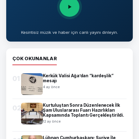
Kesintisiz müzik ve haber için canlı yayını dinleyin.
ÇOK OKUNANLAR
Kerkük Valisi Ağa’dan “kardeşlik”
01
mesajı
4 ay önce
Kurtuluştan Sonra Düzenlenecek İlk
02
Şam Uluslararası Fuarı Hazırlıkları
Kapsamında Toplantı Gerçekleştirildi.
12 ay önce
Lübnan Cumhurbaşkanı: Suriye İle