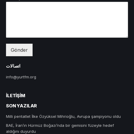
Gönder
اتصالات
info@yurtfm.org
İLETIŞIM
SON YAZILAR
Milli pentatlet İlke Özyüksel Mihrioğlu, Avrupa şampiyonu oldu
BAE, İran’ın Hürmüz Boğazı’nda bir gemisini füzeyle hedef
aldığını duyurdu