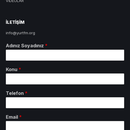
VİDEOLAR
ILETIŞIM
info@yurtfm.org
Adınız Soyadınız
*
Konu
*
Telefon
*
Email
*