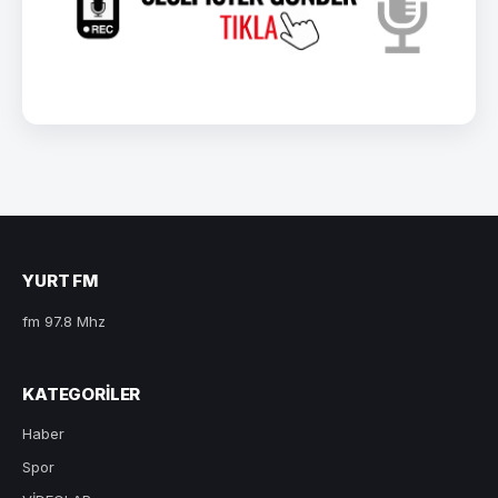
YURT FM
fm 97.8 Mhz
KATEGORILER
Haber
Spor