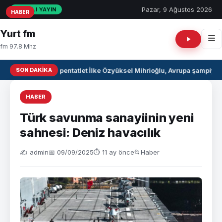
Pazar, 9 Ağustos 2026
CANLI YAYIN
HABER
HABER
HABER
Yurt fm
fm 97.8 Mhz
SON DAKIKA
Milli pentatlet İlke Özyüksel Mihrioğlu, Avrupa şampiyon
HABER
Türk savunma sanayiinin yeni
sahnesi: Deniz havacılık
✍️ admin
📅 09/09/2025
⏱ 11 ay önce
📂
Haber