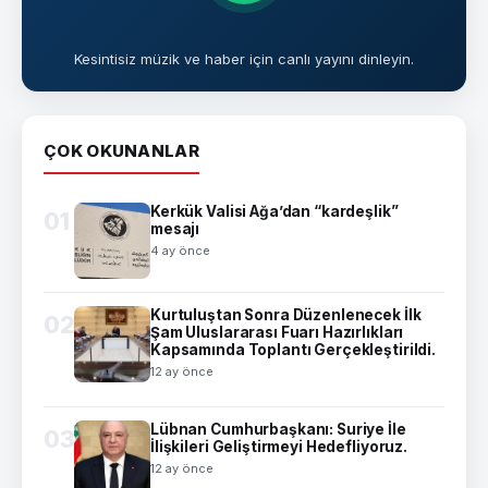
Kesintisiz müzik ve haber için canlı yayını dinleyin.
ÇOK OKUNANLAR
Kerkük Valisi Ağa’dan “kardeşlik”
01
mesajı
4 ay önce
Kurtuluştan Sonra Düzenlenecek İlk
02
Şam Uluslararası Fuarı Hazırlıkları
Kapsamında Toplantı Gerçekleştirildi.
12 ay önce
Lübnan Cumhurbaşkanı: Suriye İle
03
İlişkileri Geliştirmeyi Hedefliyoruz.
12 ay önce