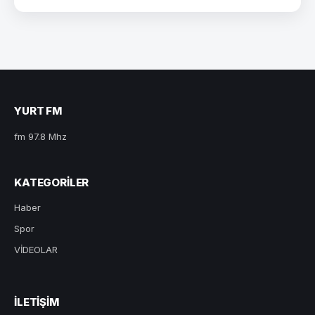
YURT FM
fm 97.8 Mhz
KATEGORILER
Haber
Spor
VİDEOLAR
ILETIŞIM