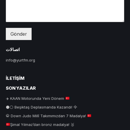
Gönder
اتصالات
info@yurtfm.org
İLETIŞIM
SON YAZILAR
✈️
KAAN Motorunda Yeni Dönem
⚫⚪ Beşiktaş Deplasmanda Kazandı! 🦅
🥋
Down Judo Millî Takımımızdan 7 Madalya!
Şimal Yılmaz’dan bronz madalya!
🥉