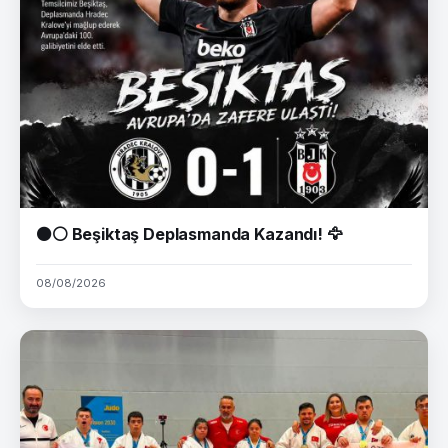
⚫⚪ Beşiktaş Deplasmanda Kazandı! 🦅
08/08/2026