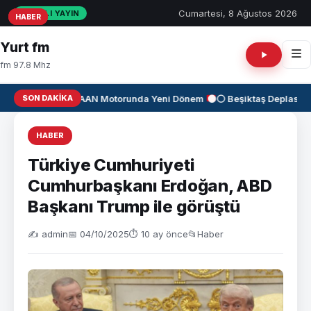
Cumartesi, 8 Ağustos 2026
CANLI YAYIN
HABER
HABER
HABER
Yurt fm
fm 97.8 Mhz
SON DAKIKA
✈️
KAAN Motorunda Yeni Dönem
⚫⚪ Beşiktaş Deplasman
HABER
Türkiye Cumhuriyeti
Cumhurbaşkanı Erdoğan, ABD
Başkanı Trump ile görüştü
✍️ admin
📅 04/10/2025
⏱ 10 ay önce
📂
Haber