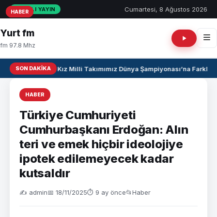
Cumartesi, 8 Ağustos 2026
CANLI YAYIN
HABER
HABER
HABER
Yurt fm
fm 97.8 Mhz
SON DAKIKA
U17 Kız Milli Takımımız Dünya Şampiyonası’na Farklı Ga
HABER
Türkiye Cumhuriyeti
Cumhurbaşkanı Erdoğan: Alın
teri ve emek hiçbir ideolojiye
ipotek edilemeyecek kadar
kutsaldır
✍️ admin
📅 18/11/2025
⏱ 9 ay önce
📂
Haber