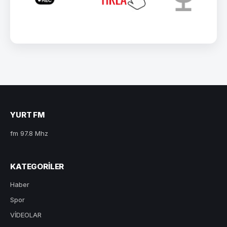
YURT FM
fm 97.8 Mhz
KATEGORILER
Haber
Spor
VİDEOLAR