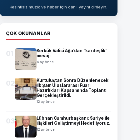
Kesintisiz müzik ve haber için canlı yayını dinleyin.
ÇOK OKUNANLAR
Kerkük Valisi Ağa’dan “kardeşlik”
01
mesajı
4 ay önce
Kurtuluştan Sonra Düzenlenecek
02
İlk Şam Uluslararası Fuarı
Hazırlıkları Kapsamında Toplantı
Gerçekleştirildi.
12 ay önce
Lübnan Cumhurbaşkanı: Suriye İle
03
İlişkileri Geliştirmeyi Hedefliyoruz.
12 ay önce