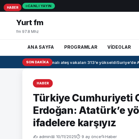
CANLI YAYIN
HABER
HABER
HABER
Yurt fm
fm 97.8 Mhz
ANA SAYFA
PROGRAMLAR
VİDEOLAR
Irak’ta kanamalı ateş vakaları 313’e yükseldi
SON DAKIKA
Suriye’de Ah
HABER
Türkiye Cumhuriyeti
Erdoğan: Atatürk’e y
ifadelere karşıyız
✍️ admin
📅 10/11/2025
⏱ 9 ay önce
📂
Haber