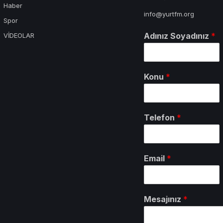
Haber
info@yurtfm.org
Spor
Adınız Soyadınız
*
VİDEOLAR
Konu
*
Telefon
*
Email
*
Mesajınız
*