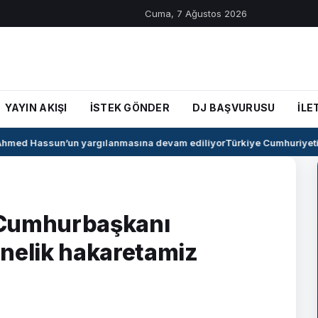
Cuma, 7 Ağustos 2026
YAYIN AKIŞI
İSTEK GÖNDER
DJ BAŞVURUSU
İLE
med Hassun’un yargılanmasına devam ediliyor
Türkiye Cumhuriyeti il
 Cumhurbaşkanı
önelik hakaretamiz