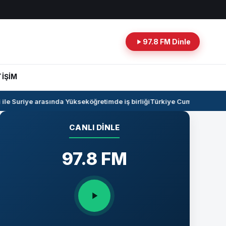
97.8 FM Dinle
TİŞİM
e Suriye arasında Yükseköğretimde iş birliği
Türkiye Cumhuriyeti -Ira
CANLI DINLE
97.8 FM