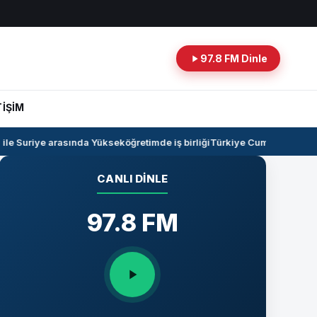
97.8 FM Dinle
TİŞİM
e Suriye arasında Yükseköğretimde iş birliği
Türkiye Cumhuriyeti -Ira
CANLI DINLE
97.8 FM