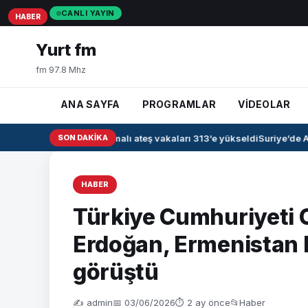
CANLI YAYIN
HABER
HABER
HABER
Yurt fm
fm 97.8 Mhz
ANA SAYFA
PROGRAMLAR
VİDEOLAR
Irak’ta kanamalı ateş vakaları 313’e yükseldi
SON DAKIKA
Suriye’de Ah
HABER
Türkiye Cumhuriyeti
Erdoğan, Ermenistan 
görüştü
✍️ admin
📅 03/06/2026
⏱ 2 ay önce
📂
Haber