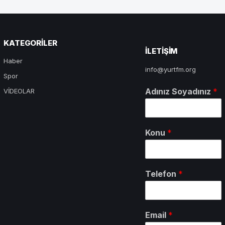
KATEGORILER
ILETIŞIM
Haber
info@yurtfm.org
Spor
Adınız Soyadınız
*
VİDEOLAR
Konu
*
Telefon
*
Email
*