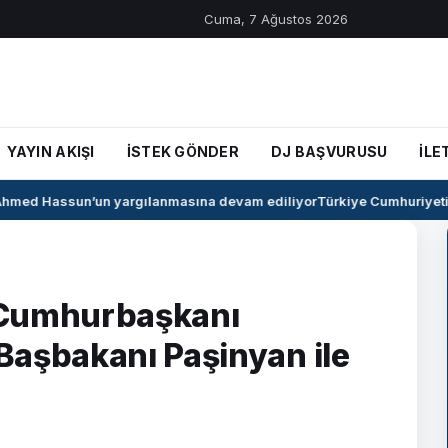
Cuma, 7 Ağustos 2026
YAYIN AKIŞI
İSTEK GÖNDER
DJ BAŞVURUSU
İLE
med Hassun’un yargılanmasına devam ediliyor
Türkiye Cumhuriyeti il
 Cumhurbaşkanı
Başbakanı Paşinyan ile