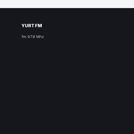
YURT FM
fm 97.8 Mhz