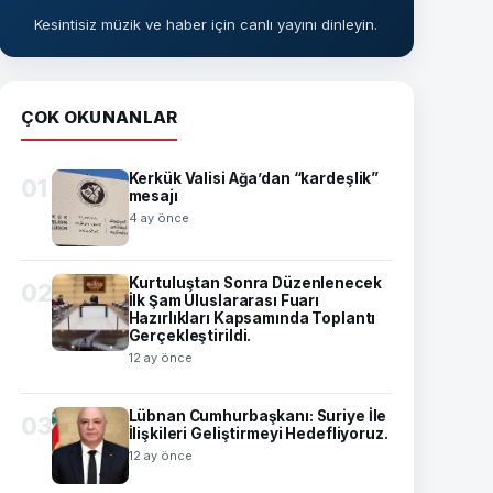
Kesintisiz müzik ve haber için canlı yayını dinleyin.
ÇOK OKUNANLAR
Kerkük Valisi Ağa’dan “kardeşlik”
01
mesajı
4 ay önce
Kurtuluştan Sonra Düzenlenecek
02
İlk Şam Uluslararası Fuarı
Hazırlıkları Kapsamında Toplantı
Gerçekleştirildi.
12 ay önce
Lübnan Cumhurbaşkanı: Suriye İle
03
İlişkileri Geliştirmeyi Hedefliyoruz.
12 ay önce