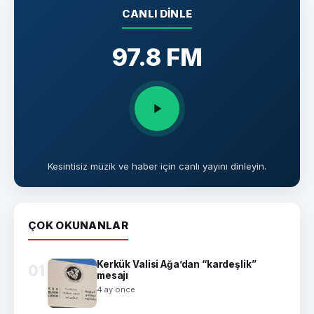
CANLI DINLE
97.8 FM
Kesintisiz müzik ve haber için canlı yayını dinleyin.
ÇOK OKUNANLAR
Kerkük Valisi Ağa’dan “kardeşlik”
01
mesajı
4 ay önce