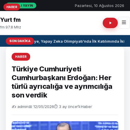
Pazartesi, 10 Ağustos 2026
CANLI YAYIN
HABER
HABER
HABER
Yurt fm
fm 97.8 Mhz
SON DAKIKA
Suriye, Yapay Zeka Olimpiyatı’nda İlk Katılımında İki 
HABER
Türkiye Cumhuriyeti
Cumhurbaşkanı Erdoğan: Her
türlü ayrıcalığa ve ayrımcılığa
son verdik
✍️ admin
📅 12/05/2026
⏱ 3 ay önce
📂
Haber