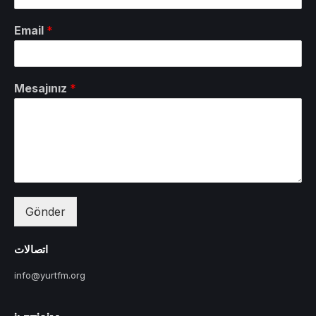
Email
*
Mesajınız
*
Gönder
اتصالات
info@yurtfm.org