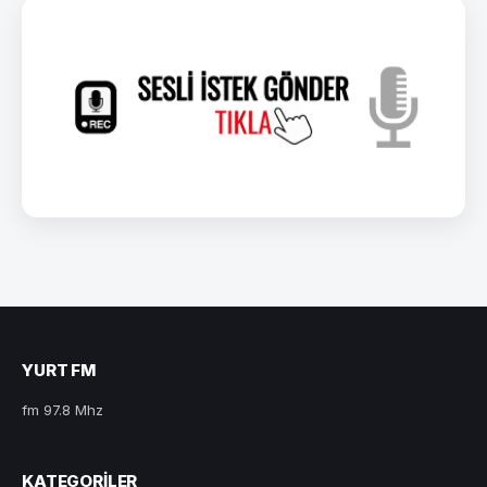
YURT FM
fm 97.8 Mhz
KATEGORILER