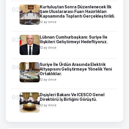
Kurtuluştan Sonra Düzenlenecek İlk
02
Şam Uluslararası Fuarı Hazırlıkları
Kapsamında Toplantı Gerçekleştirildi.
12 ay önce
Lübnan Cumhurbaşkanı: Suriye İle
03
İlişkileri Geliştirmeyi Hedefliyoruz.
12 ay önce
Suriye İle Ürdün Arasında Elektrik
04
Altyapısını Geliştirmeye Yönelik Yeni
Ortaklıklar.
12 ay önce
Dışişleri Bakanı Ve ICESCO Genel
05
Direktörü İş Birliğini Görüştü.
12 ay önce