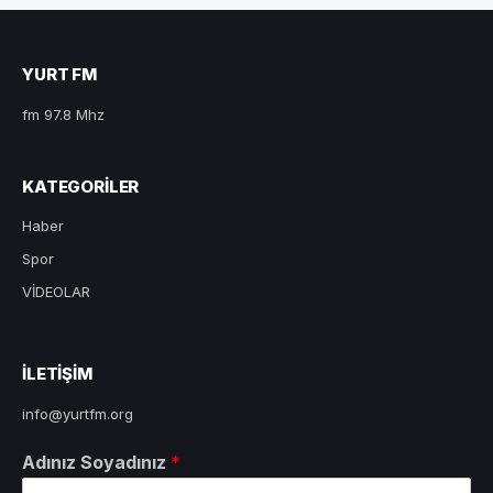
YURT FM
fm 97.8 Mhz
KATEGORILER
Haber
Spor
VİDEOLAR
ILETIŞIM
info@yurtfm.org
Adınız Soyadınız
*