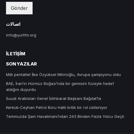
Gönder
اتصالات
info@yurtfm.org
İLETIŞIM
SON YAZILAR
Milli pentatlet İlke Özyüksel Mihrioğlu, Avrupa şampiyonu oldu
BAE, İran’ın Hürmüz Boğazı’nda bir gemisini füzeyle hedef
aldığını duyurdu
Suudi Arabistan Genel İstihbarat Başkanı Bağdat’ta
Kerkük-Ceyhan Petrol Boru Hattı kritik bir rol üstleniyor
Temmuzda Şam Havalimanı’ndan 243 Binden Fazla Yolcu Geçti