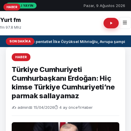
Pazar, 9 Ağustos 2026
CANLI YAYIN
HABER
HABER
HABER
Yurt fm
fm 97.8 Mhz
SON DAKIKA
Milli pentatlet İlke Özyüksel Mihrioğlu, Avrupa şampiyo
HABER
Türkiye Cumhuriyeti
Cumhurbaşkanı Erdoğan: Hiç
kimse Türkiye Cumhuriyeti’ne
parmak sallayamaz
✍️ admin
📅 15/04/2026
⏱ 4 ay önce
📂
Haber