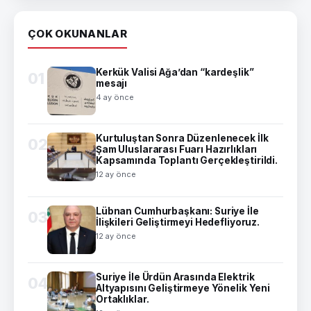
ÇOK OKUNANLAR
Kerkük Valisi Ağa’dan “kardeşlik”
01
mesajı
4 ay önce
Kurtuluştan Sonra Düzenlenecek İlk
02
Şam Uluslararası Fuarı Hazırlıkları
Kapsamında Toplantı Gerçekleştirildi.
12 ay önce
Lübnan Cumhurbaşkanı: Suriye İle
03
İlişkileri Geliştirmeyi Hedefliyoruz.
12 ay önce
Suriye İle Ürdün Arasında Elektrik
04
Altyapısını Geliştirmeye Yönelik Yeni
Ortaklıklar.