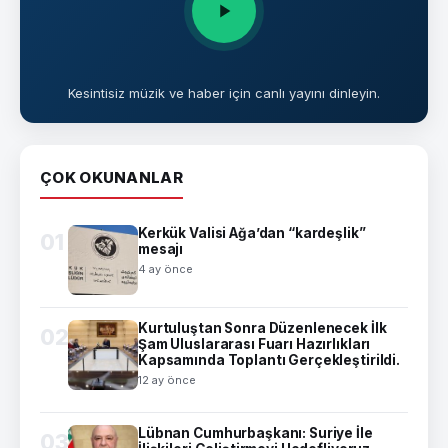
Kesintisiz müzik ve haber için canlı yayını dinleyin.
ÇOK OKUNANLAR
Kerkük Valisi Ağa’dan “kardeşlik”
01
mesajı
4 ay önce
Kurtuluştan Sonra Düzenlenecek İlk
02
Şam Uluslararası Fuarı Hazırlıkları
Kapsamında Toplantı Gerçekleştirildi.
12 ay önce
Lübnan Cumhurbaşkanı: Suriye İle
03