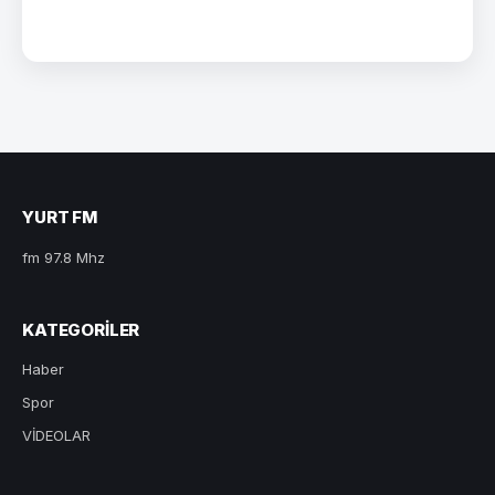
YURT FM
fm 97.8 Mhz
KATEGORILER
Haber
Spor
VİDEOLAR