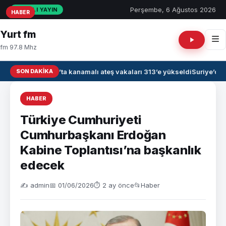
Perşembe, 6 Ağustos 2026
CANLI YAYIN
HABER
HABER
HABER
Yurt fm
fm 97.8 Mhz
SON DAKIKA
Irak’ta kanamalı ateş vakaları 313’e yükseldi
Suriye’de 
HABER
Türkiye Cumhuriyeti
Cumhurbaşkanı Erdoğan
Kabine Toplantısı’na başkanlık
edecek
✍️ admin
📅 01/06/2026
⏱ 2 ay önce
📂
Haber