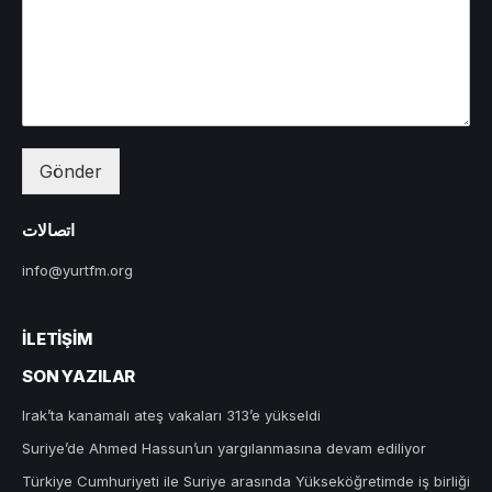
Gönder
اتصالات
info@yurtfm.org
İLETIŞIM
SON YAZILAR
Irak’ta kanamalı ateş vakaları 313’e yükseldi
Suriye’de Ahmed Hassun’un yargılanmasına devam ediliyor
Türkiye Cumhuriyeti ile Suriye arasında Yükseköğretimde iş birliği