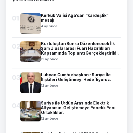
Kerkük Valisi Ağa’dan “kardeşlik”
01
mesajı
4 ay önce
Kurtuluştan Sonra Düzenlenecek İlk
02
Şam Uluslararası Fuarı Hazırlıkları
Kapsamında Toplantı Gerçekleştirildi.
12 ay önce
Lübnan Cumhurbaşkanı: Suriye İle
03
İlişkileri Geliştirmeyi Hedefliyoruz.
12 ay önce
Suriye İle Ürdün Arasında Elektrik
04
Altyapısını Geliştirmeye Yönelik Yeni
Ortaklıklar.
12 ay önce