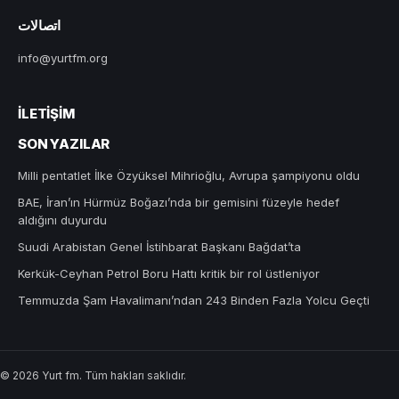
اتصالات
info@yurtfm.org
İLETIŞIM
SON YAZILAR
Milli pentatlet İlke Özyüksel Mihrioğlu, Avrupa şampiyonu oldu
BAE, İran’ın Hürmüz Boğazı’nda bir gemisini füzeyle hedef
aldığını duyurdu
Suudi Arabistan Genel İstihbarat Başkanı Bağdat’ta
Kerkük-Ceyhan Petrol Boru Hattı kritik bir rol üstleniyor
Temmuzda Şam Havalimanı’ndan 243 Binden Fazla Yolcu Geçti
© 2026 Yurt fm. Tüm hakları saklıdır.