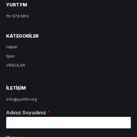
YURT FM
fm 97.8 Mhz
KATEGORILER
Haber
Spor
VİDEOLAR
ILETIŞIM
info@yurtfm.org
Adınız Soyadınız
*