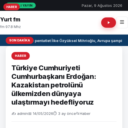
Pazar, 9 Ağustos 2026
CANLI YAYIN
HABER
HABER
HABER
Yurt fm
fm 97.8 Mhz
SON DAKIKA
Milli pentatlet İlke Özyüksel Mihrioğlu, Avrupa şampiyo
HABER
Türkiye Cumhuriyeti
Cumhurbaşkanı Erdoğan:
Kazakistan petrolünü
ülkemizden dünyaya
ulaştırmayı hedefliyoruz
✍️ admin
📅 14/05/2026
⏱ 3 ay önce
📂
Haber