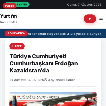
Cuma, 7 Ağustos 2026
CANLI YAYIN
HABER
HABER
HABER
Yurt fm
fm 97.8 Mhz
SON DAKIKA
Irak’ta kanamalı ateş vakaları 313’e yükseldi
Suriye’de 
HABER
Türkiye Cumhuriyeti
Cumhurbaşkanı Erdoğan
Kazakistan’da
✍️ admin
📅 14/05/2026
⏱ 3 ay önce
📂
Haber