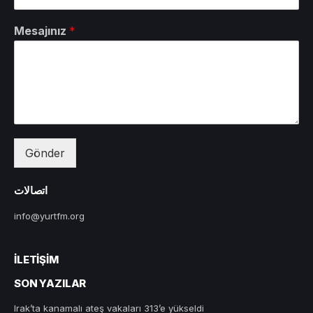
Mesajınız
*
Gönder
اتصالات
info@yurtfm.org
İLETIŞIM
SON YAZILAR
Irak’ta kanamalı ateş vakaları 313’e yükseldi