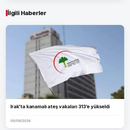
İlgili Haberler
Irak’ta kanamalı ateş vakaları 313’e yükseldi
06/08/2026