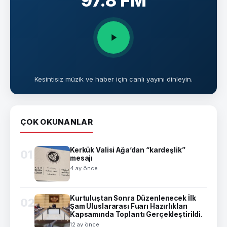
97.8 FM
Kesintisiz müzik ve haber için canlı yayını dinleyin.
ÇOK OKUNANLAR
Kerkük Valisi Ağa’dan “kardeşlik”
01
mesajı
4 ay önce
Kurtuluştan Sonra Düzenlenecek İlk
02
Şam Uluslararası Fuarı Hazırlıkları
Kapsamında Toplantı Gerçekleştirildi.
12 ay önce