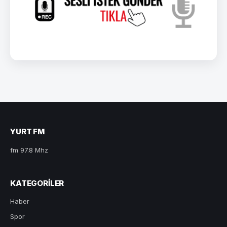
YURT FM
fm 97.8 Mhz
KATEGORILER
Haber
Spor