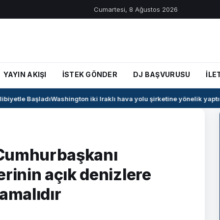
Cumartesi, 8 Ağustos 2026
YAYIN AKIŞI
İSTEK GÖNDER
DJ BAŞVURUSU
İLE
iyetle Başladı
Washington iki Iraklı hava yolu şirketine yönelik yaptırım
 Cumhurbaşkanı
rinin açık denizlere
mamalıdır