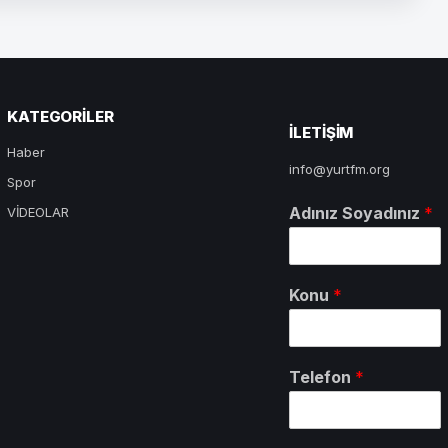
KATEGORILER
ILETIŞIM
Haber
info@yurtfm.org
Spor
Adınız Soyadınız
*
VİDEOLAR
Konu
*
Telefon
*