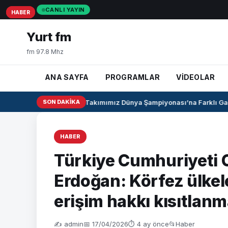
CANLI YAYIN
HABER
HABER
HABER
Yurt fm
fm 97.8 Mhz
ANA SAYFA
PROGRAMLAR
VİDEOLAR
U17 Kız Milli Takımımız Dünya Şampiyonası’na Farklı Galib
SON DAKIKA
HABER
Türkiye Cumhuriyeti
Erdoğan: Körfez ülkele
erişim hakkı kısıtlan
✍️ admin
📅 17/04/2026
⏱ 4 ay önce
📂
Haber