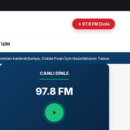
97.8 FM Dinle
TİŞİM
ları kaldırdı
Suriye, Cidde Fuarı İçin Hazırlıklarını Tamamlıyor
Suriye 
CANLI DINLE
97.8 FM