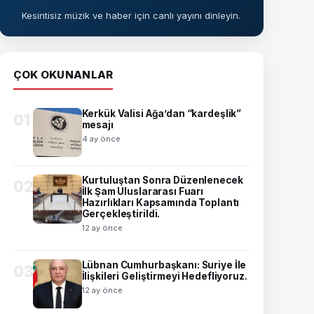
Kesintisiz müzik ve haber için canlı yayını dinleyin.
ÇOK OKUNANLAR
Kerkük Valisi Ağa’dan “kardeşlik”
01
mesajı
4 ay önce
Kurtuluştan Sonra Düzenlenecek
02
İlk Şam Uluslararası Fuarı
Hazırlıkları Kapsamında Toplantı
Gerçekleştirildi.
12 ay önce
Lübnan Cumhurbaşkanı: Suriye İle
03
İlişkileri Geliştirmeyi Hedefliyoruz.
12 ay önce