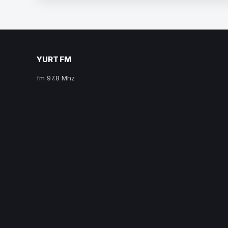
YURT FM
fm 97.8 Mhz