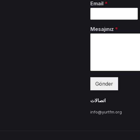
Email
*
Mesajınız
*
Gönder
اتصالات
info@yurtfm.org