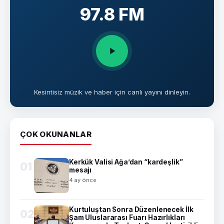
97.8 FM
Kesintisiz müzik ve haber için canlı yayını dinleyin.
ÇOK OKUNANLAR
Kerkük Valisi Ağa’dan “kardeşlik”
01
mesajı
4 ay önce
Kurtuluştan Sonra Düzenlenecek İlk
02
Şam Uluslararası Fuarı Hazırlıkları