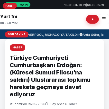
Pazartesi, 10 Ağustos 2026
CANLI YAYIN
HABER
HABER
HABER
Yurt fm
fm 97.8 Mhz
SON DAKIKA
⚽ LIVERPOOL, MONACO’YA TAKILDI! 🔴
Arda Güler, İspan
HABER
Türkiye Cumhuriyeti
Cumhurbaşkanı Erdoğan:
(Küresel Sumud Filosu’na
saldırı) Uluslararası toplumu
harekete geçmeye davet
ediyoruz
✍️ admin
📅 19/05/2026
⏱ 3 ay önce
📂
Haber