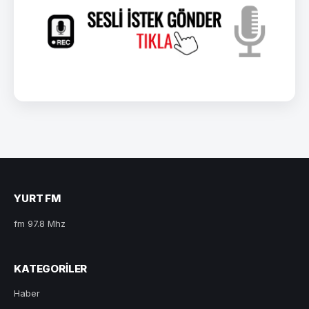
YURT FM
fm 97.8 Mhz
KATEGORILER
Haber