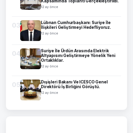
Kapsamında Toplantı Gerçekleştirildi.
12 ay önce
Lübnan Cumhurbaşkanı: Suriye İle
03
İlişkileri Geliştirmeyi Hedefliyoruz.
12 ay önce
Suriye İle Ürdün Arasında Elektrik
04
Altyapısını Geliştirmeye Yönelik Yeni
Ortaklıklar.
12 ay önce
Dışişleri Bakanı Ve ICESCO Genel
05
Direktörü İş Birliğini Görüştü.
12 ay önce