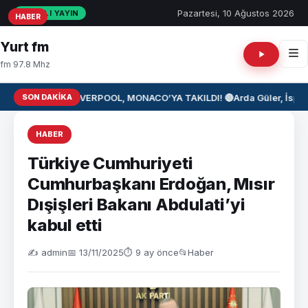
Pazartesi, 10 Ağustos 2026
CANLI YAYIN
HABER
HABER
HABER
Yurt fm
fm 97.8 Mhz
SON DAKIKA
⚽ LIVERPOOL, MONACO’YA TAKILDI! 🔴
Arda Güler, İspan
HABER
Türkiye Cumhuriyeti
Cumhurbaşkanı Erdoğan, Mısır
Dışişleri Bakanı Abdulati’yi
kabul etti
✍️ admin
📅 13/11/2025
⏱ 9 ay önce
📂
Haber