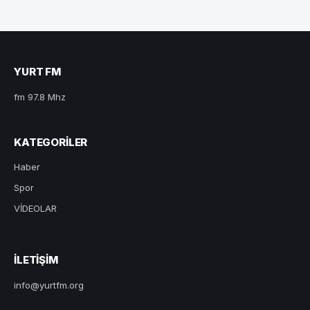
YURT FM
fm 97.8 Mhz
KATEGORILER
Haber
Spor
VİDEOLAR
ILETIŞIM
info@yurtfm.org