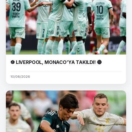
⚽ LIVERPOOL, MONACO’YA TAKILDI! 🔴
10/08/2026