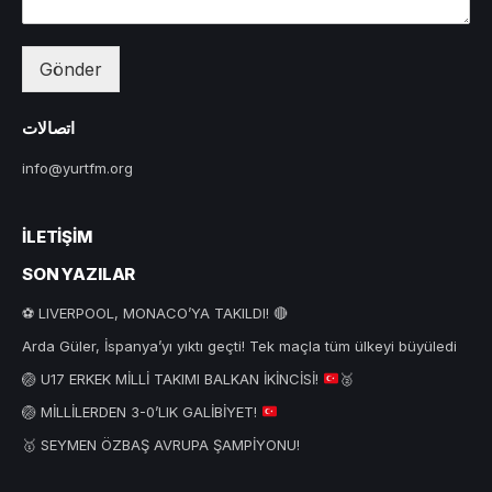
Gönder
اتصالات
info@yurtfm.org
İLETIŞIM
SON YAZILAR
⚽ LIVERPOOL, MONACO’YA TAKILDI! 🔴
Arda Güler, İspanya’yı yıktı geçti! Tek maçla tüm ülkeyi büyüledi
🏐
U17 ERKEK MİLLİ TAKIMI BALKAN İKİNCİSİ!
🥈
🏐
MİLLİLERDEN 3-0’LIK GALİBİYET!
🥇 SEYMEN ÖZBAŞ AVRUPA ŞAMPİYONU!