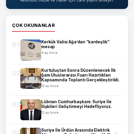
ÇOK OKUNANLAR
Kerkük Valisi Ağa’dan “kardeşlik”
01
mesajı
4 ay önce
Kurtuluştan Sonra Düzenlenecek İlk
02
Şam Uluslararası Fuarı Hazırlıkları
Kapsamında Toplantı Gerçekleştirildi.
12 ay önce
Lübnan Cumhurbaşkanı: Suriye İle
03
İlişkileri Geliştirmeyi Hedefliyoruz.
12 ay önce
Suriye İle Ürdün Arasında Elektrik
04