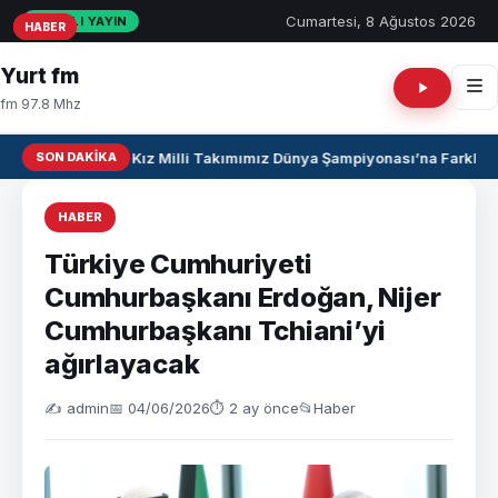
Cumartesi, 8 Ağustos 2026
CANLI YAYIN
HABER
HABER
HABER
Yurt fm
fm 97.8 Mhz
SON DAKIKA
U17 Kız Milli Takımımız Dünya Şampiyonası’na Farklı Ga
HABER
Türkiye Cumhuriyeti
Cumhurbaşkanı Erdoğan, Nijer
Cumhurbaşkanı Tchiani’yi
ağırlayacak
✍️ admin
📅 04/06/2026
⏱ 2 ay önce
📂
Haber