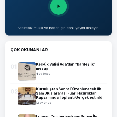
Kesintisiz müzik ve haber için canlı yayını dinleyin.
ÇOK OKUNANLAR
Kerkük Valisi Ağa’dan “kardeşlik”
01
mesajı
4 ay önce
Kurtuluştan Sonra Düzenlenecek İlk
02
Şam Uluslararası Fuarı Hazırlıkları
Kapsamında Toplantı Gerçekleştirildi.
12 ay önce
Lübnan Cumhurbaşkanı: Suriye İle