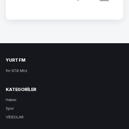
YURT FM
fm 97.8 Mhz
KATEGORILER
Haber
Spor
VİDEOLAR