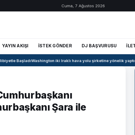
Cuma, 7 Ağustos 2026
YAYIN AKIŞI
İSTEK GÖNDER
DJ BAŞVURUSU
İLE
iyetle Başladı
Washington iki Iraklı hava yolu şirketine yönelik yaptırım
 Cumhurbaşkanı
urbaşkanı Şara ile