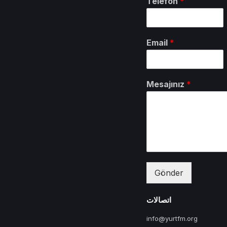
Telefon
*
Email
*
Mesajınız
*
Gönder
اتصالات
info@yurtfm.org