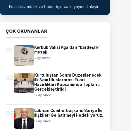
Kesintisiz müzik ve haber için canlı yayını dinleyin.
ÇOK OKUNANLAR
Kerkük Valisi Ağa’dan “kardeşlik”
01
mesajı
4 ay önce
Kurtuluştan Sonra Düzenlenecek
02
İlk Şam Uluslararası Fuarı
Hazırlıkları Kapsamında Toplantı
Gerçekleştirildi.
12 ay önce
Lübnan Cumhurbaşkanı: Suriye İle
03
İlişkileri Geliştirmeyi Hedefliyoruz.
12 ay önce