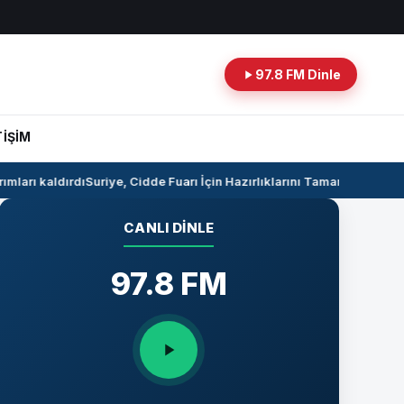
97.8 FM Dinle
TİŞİM
ları kaldırdı
Suriye, Cidde Fuarı İçin Hazırlıklarını Tamamlıyor
Suriye 
CANLI DINLE
97.8 FM