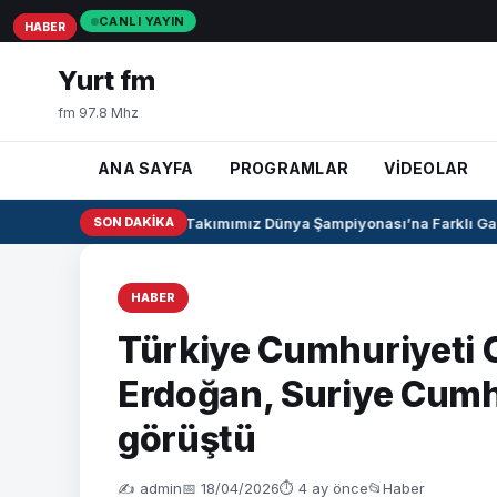
CANLI YAYIN
HABER
HABER
HABER
Yurt fm
fm 97.8 Mhz
ANA SAYFA
PROGRAMLAR
VİDEOLAR
U17 Kız Milli Takımımız Dünya Şampiyonası’na Farklı Galib
SON DAKIKA
HABER
Türkiye Cumhuriyeti
Erdoğan, Suriye Cumh
görüştü
✍️ admin
📅 18/04/2026
⏱ 4 ay önce
📂
Haber