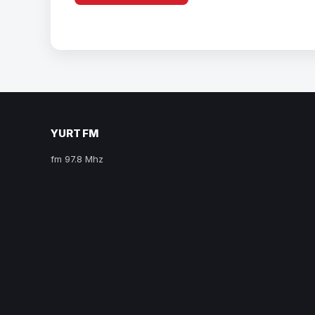
YURT FM
fm 97.8 Mhz