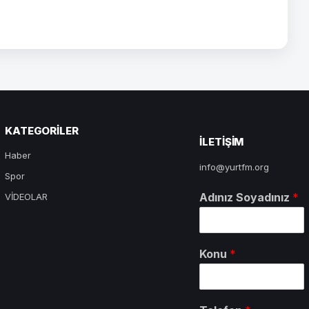
KATEGORILER
ILETIŞIM
Haber
info@yurtfm.org
Spor
Adınız Soyadınız
*
VİDEOLAR
Konu
*