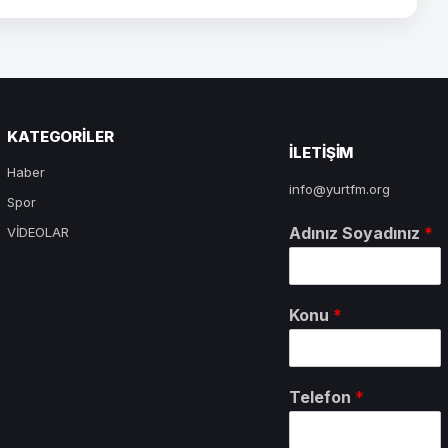
KATEGORILER
ILETIŞIM
Haber
info@yurtfm.org
Spor
Adınız Soyadınız
*
VİDEOLAR
Konu
*
Telefon
*