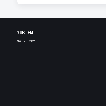
YURT FM
fm 97.8 Mhz