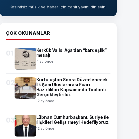
Kesintisiz müzik ve haber için canlı yayını dinleyin.
ÇOK OKUNANLAR
Kerkük Valisi Ağa’dan “kardeşlik”
01
mesajı
4 ay önce
Kurtuluştan Sonra Düzenlenecek
02
İlk Şam Uluslararası Fuarı
Hazırlıkları Kapsamında Toplantı
Gerçekleştirildi.
12 ay önce
Lübnan Cumhurbaşkanı: Suriye İle
03
İlişkileri Geliştirmeyi Hedefliyoruz.
12 ay önce