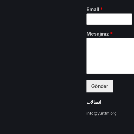
Email
*
Mesajınız
*
Gönder
اتصالات
info@yurtfm.org