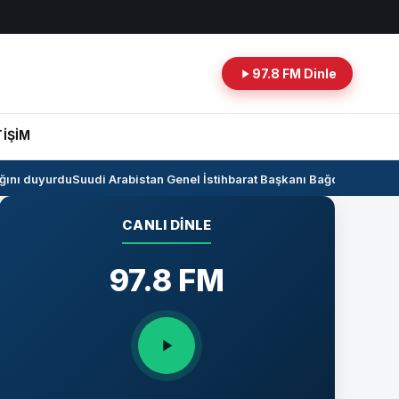
97.8 FM Dinle
TİŞİM
nı duyurdu
Suudi Arabistan Genel İstihbarat Başkanı Bağdat’ta
Kerkük-C
CANLI DINLE
97.8 FM