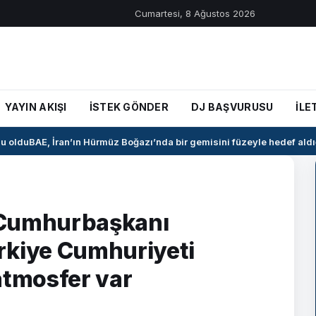
Cumartesi, 8 Ağustos 2026
YAYIN AKIŞI
İSTEK GÖNDER
DJ BAŞVURUSU
İLE
oldu
BAE, İran’ın Hürmüz Boğazı’nda bir gemisini füzeyle hedef aldığı
 Cumhurbaşkanı
rkiye Cumhuriyeti
atmosfer var