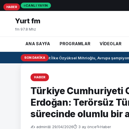
CANLI YAYIN
HABER
HABER
HABER
Yurt fm
fm 97.8 Mhz
ANA SAYFA
PROGRAMLAR
VİDEOLAR
Milli pentatlet İlke Özyüksel Mihrioğlu, Avrupa şampiyonu 
SON DAKIKA
HABER
Türkiye Cumhuriyeti
Erdoğan: Terörsüz Tü
sürecinde olumlu bir 
✍️ admin
📅 29/04/2026
⏱ 3 ay önce
📂
Haber