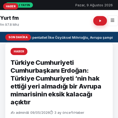
Pazar, 9 Ağustos 2026
CANLI YAYIN
HABER
HABER
HABER
Yurt fm
fm 97.8 Mhz
SON DAKIKA
Milli pentatlet İlke Özyüksel Mihrioğlu, Avrupa şampiyo
HABER
Türkiye Cumhuriyeti
Cumhurbaşkanı Erdoğan:
Türkiye Cumhuriyeti ‘nin hak
ettiği yeri almadığı bir Avrupa
mimarisinin eksik kalacağı
açıktır
✍️ admin
📅 09/05/2026
⏱ 3 ay önce
📂
Haber