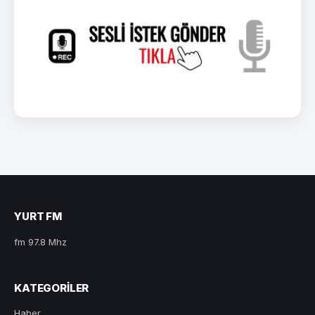
YURT FM
fm 97.8 Mhz
KATEGORILER
Haber