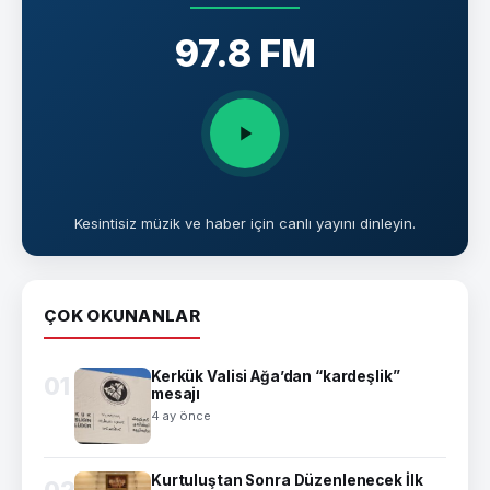
97.8 FM
Kesintisiz müzik ve haber için canlı yayını dinleyin.
ÇOK OKUNANLAR
Kerkük Valisi Ağa’dan “kardeşlik”
01
mesajı
4 ay önce
Kurtuluştan Sonra Düzenlenecek İlk
02