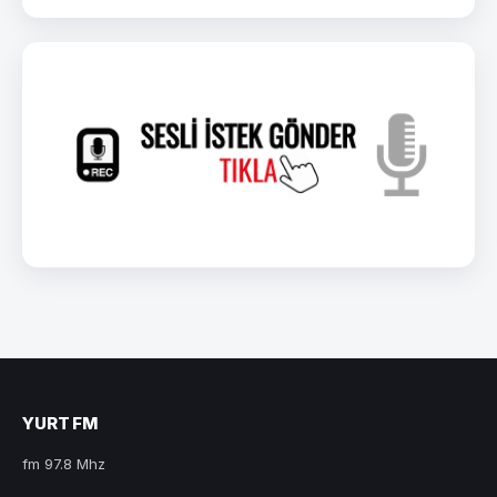
YURT FM
fm 97.8 Mhz