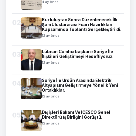
4 ay önce
Kurtuluştan Sonra Düzenlenecek İlk
02
Şam Uluslararası Fuarı Hazırlıkları
Kapsamında Toplantı Gerçekleştirildi.
12 ay önce
Lübnan Cumhurbaşkanı: Suriye İle
03
İlişkileri Geliştirmeyi Hedefliyoruz.
12 ay önce
Suriye İle Ürdün Arasında Elektrik
04
Altyapısını Geliştirmeye Yönelik Yeni
Ortaklıklar.
12 ay önce
Dışişleri Bakanı Ve ICESCO Genel
05
Direktörü İş Birliğini Görüştü.
12 ay önce