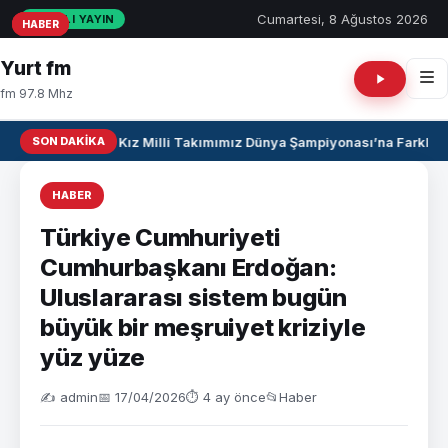
Cumartesi, 8 Ağustos 2026
CANLI YAYIN
HABER
HABER
HABER
Yurt fm
fm 97.8 Mhz
SON DAKIKA
U17 Kız Milli Takımımız Dünya Şampiyonası’na Farklı Ga
HABER
Türkiye Cumhuriyeti
Cumhurbaşkanı Erdoğan:
Uluslararası sistem bugün
büyük bir meşruiyet kriziyle
yüz yüze
✍️ admin
📅 17/04/2026
⏱ 4 ay önce
📂
Haber